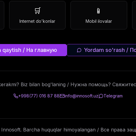
🛒
📱
Internet do'konlar
Mobil ilovalar
 qaytish / На главную
Yordam so'rash / 
erakmi? Biz bilan bog'laning / Нужна помощь? Свяжите
+998(77) 016 87 88
info@innosoft.uz
Telegram
Innosoft. Barcha huquqlar himoyalangan / Все права з