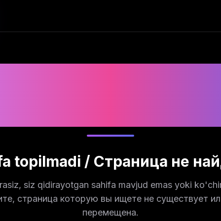
404
fa topilmadi / Страница не на
rasiz, siz qidirayotgan sahifa mavjud emas yoki ko'chir
ите, страница которую вы ищете не существует ил
перемещена.