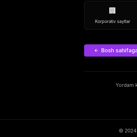
🏢
Korporativ saytlar
Bosh sahifaga
Yordam k
© 2024 