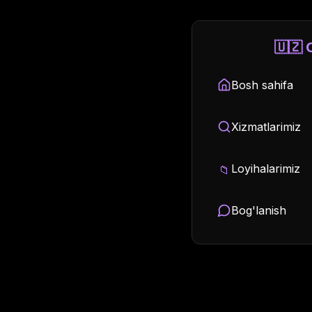
🇺🇿 O
Bosh sahifa
Xizmatlarimiz
Loyihalarimiz
📁
Bog'lanish