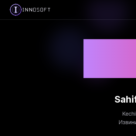
Sahi
Kechi
Извин