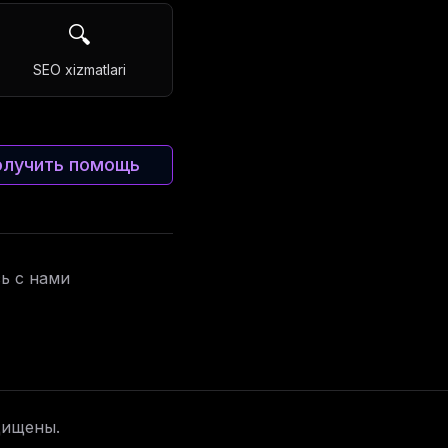
🔍
SEO xizmatlari
Получить помощь
сь с нами
ащищены.