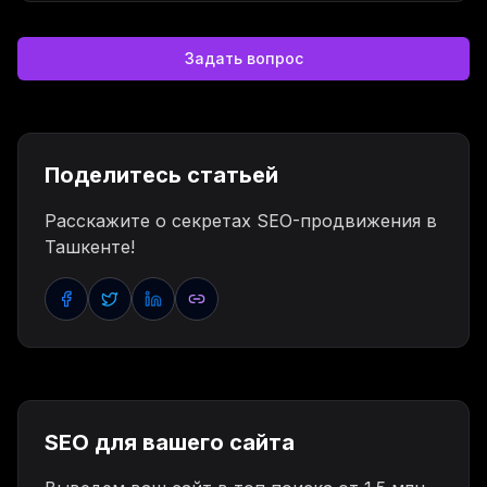
Задать вопрос
Поделитесь статьей
Расскажите о секретах SEO-продвижения в
Ташкенте!
Facebook'da ulashish
Twitter'da ulashish
LinkedIn'da ulashish
Havolani nusxalash
SEO для вашего сайта