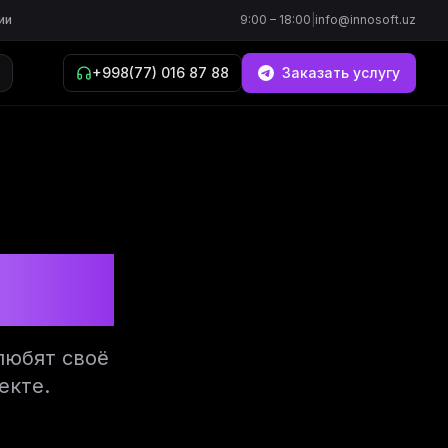
ии
9:00 – 18:00
|
info@innosoft.uz
+998(77) 016 87 88
Заказать услугу
soft
любят своё
екте.