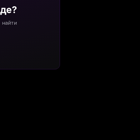
нде?
 найти