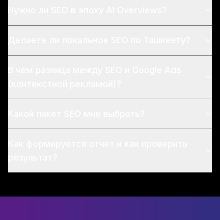
Нужно ли SEO в эпоху AI Overviews?
Делаете ли локальное SEO по Ташкенту?
В чём разница между SEO и Google Ads
(контекстной рекламой)?
Какой пакет SEO мне выбрать?
Как формируется отчёт и как проверить
результат?