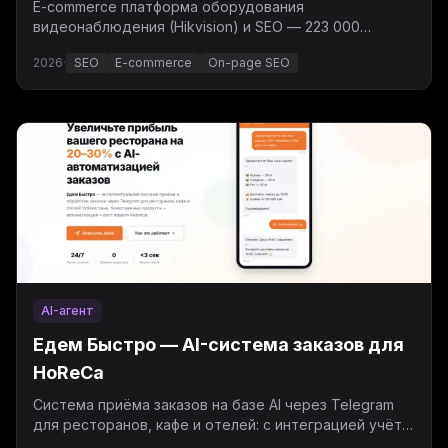
E-commerce платформа оборудования
видеонаблюдения (Hikvision) и SEO — 223 000
показов за 3 месяца, средняя позиция 7,3.
2026
·
SEO
E-commerce
On-page SEO
AI-агент
Едем Быстро — AI-система заказов для
HoReCa
Система приёма заказов на базе AI через Telegram
для ресторанов, кафе и отелей: с интеграцией учёта
и курьерской доставки.