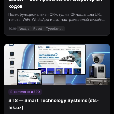
кодов
Полнофункциональная QR-студия: QR-коды для URL,
текста, WiFi, WhatsApp и др., настраиваемый дизайн,
динамические QR и массовая генерация.
2026
·
Next.js
React
TypeScript
E-commerce и SEO
STS — Smart Technology Systems (sts-
hik.uz)