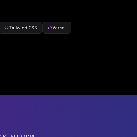
Tailwind CSS
Vercel
 и назовём