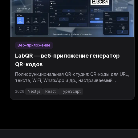
Веб-приложение
LabQR — веб-приложение генератор
QR-кодов
Полнофункциональная QR-студия: QR-коды для URL,
текста, WiFi, WhatsApp и др., настраиваемый
дизайн, динамические QR и массовая генерация.
2026
·
Next.js
React
TypeScript