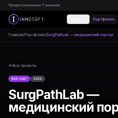
Профессиональные IT решения
Услуги
Портфолио
Главная
/
Портфолио
/
SurgPathLab — медицинский портал
Все проекты
Веб-сайт
2024
SurgPathLab —
медицинский по