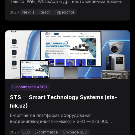
текста, WiFi, WhatsApp и др., настраиваемый дизайн,
динамические QR и массовая генерация.
2026
·
Next.js
React
TypeScript
E-commerce и SEO
STS — Smart Technology Systems (sts-
hik.uz)
E-commerce платформа оборудования
видеонаблюдения (Hikvision) и SEO — 223 000
показов за 3 месяца, средняя позиция 7,3.
2026
·
SEO
E-commerce
On-page SEO