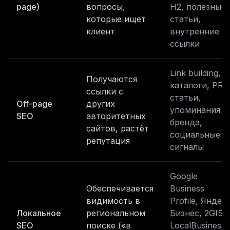
page)
вопросы,
H2, полезные
которые ищет
статьи,
клиент
внутренние
ссылки
Link building,
Получаются
каталоги, PR-
ссылки с
статьи,
Off-page
других
упоминания
SEO
авторитетных
бренда,
сайтов, растёт
социальные
репутация
сигналы
Google
Обеспечивается
Business
видимость в
Profile, Яндек
Локальное
региональном
Бизнес, 2GIS,
SEO
поиске («в
LocalBusiness