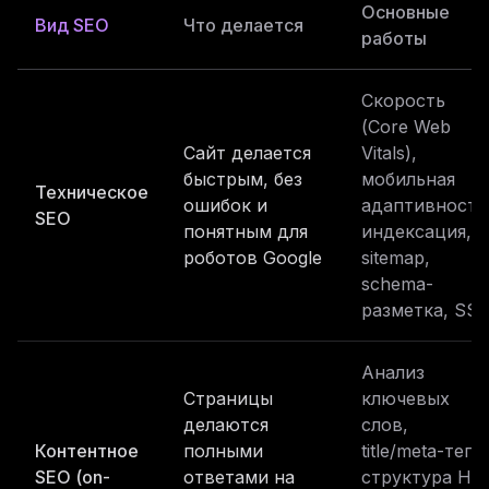
Основные
Вид SEO
Что делается
работы
Скорость
(Core Web
Сайт делается
Vitals),
быстрым, без
мобильная
Техническое
ошибок и
адаптивность
SEO
понятным для
индексация,
роботов Google
sitemap,
schema-
разметка, SSL
Анализ
Страницы
ключевых
делаются
слов,
Контентное
полными
title/meta-теги,
SEO (on-
ответами на
структура H1-