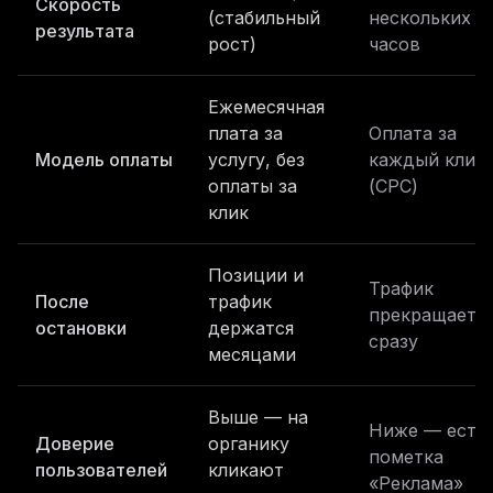
Скорость
(стабильный
нескольких
результата
рост)
часов
Ежемесячная
плата за
Оплата за
Модель оплаты
услугу, без
каждый клик
оплаты за
(CPC)
клик
Позиции и
Трафик
После
трафик
прекращаетс
остановки
держатся
сразу
месяцами
Выше — на
Ниже — есть
Доверие
органику
пометка
пользователей
кликают
«Реклама»