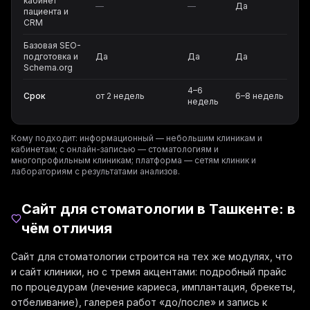
кабинет
—
—
Да
пациента и
CRM
Базовая SEO-
подготовка и
Да
Да
Да
Schema.org
4–6
Срок
от 2 недель
6–8 недель
недель
Кому подходит: информационный — небольшим клиникам и
кабинетам; с онлайн-записью — стоматологиям и
многопрофильным клиникам; платформа — сетям клиник и
лабораториям с результатами анализов.
Сайт для стоматологии в Ташкенте: в
чём отличия
Сайт для стоматологии строится на тех же модулях, что
и сайт клиники, но с тремя акцентами: подробный прайс
по процедурам (лечение кариеса, имплантация, брекеты,
отбеливание), галерея работ «до/после» и запись к