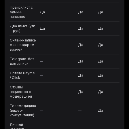
Прайс-лист с
админ-
Да
Да
Да
панелью
Два языка (узб
Да
Да
Да
+ рус)
Онлайн-запись
с календарём
—
Да
Да
врачей
Telegram-бот
—
Да
Да
для записи
Оплата Payme
—
Да
Да
/ Click
Отзывы
пациентов с
—
Да
Да
модерацией
Телемедицина
(видео-
—
—
Да
консультации)
Личный