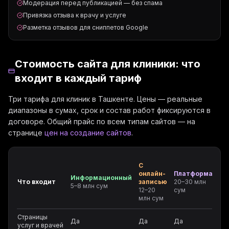
Модерация перед публикацией — без спама
Привязка отзыва к врачу и услуге
Разметка отзывов для сниппетов Google
Стоимость сайта для клиники: что
входит в каждый тариф
Три тарифа для клиник в Ташкенте. Цены — реальные
диапазоны в сумах, срок и состав работ фиксируются в
договоре. Общий прайс по всем типам сайтов — на
странице
цен на создание сайтов
.
С
онлайн-
Платформа
Информационный
Что входит
записью
20–30 млн
5–8 млн сум
12–20
сум
млн сум
Страницы
Да
Да
Да
услуг и врачей