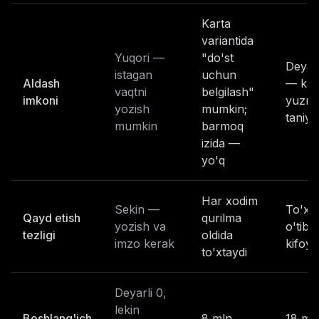
Karta
variantida
Yuqori —
"do'st
Deyarl
istagan
uchun
Aldash
— ka
vaqtni
belgilash"
imkoni
yuznin
yozish
mumkin;
taniyd
mumkin
barmoq
izida —
yo'q
Har xodim
Sekin —
To'xt
Qayd etish
qurilma
yozish va
o'tib 
tezligi
oldida
imzo kerak
kifoya
to'xtaydi
Deyarli 0,
lekin
Boshlang'ich
8 mln
18 ml