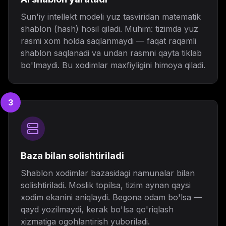
Sun'iy intellekt modeli yuz tasviridan matematik
shablon (hash) hosil qiladi. Muhim: tizimda yuz
rasmi xom holda saqlanmaydi — faqat raqamli
shablon saqlanadi va undan rasmni qayta tiklab
bo'lmaydi. Bu xodimlar maxfiyligini himoya qiladi.
3
Baza bilan solishtiriladi
Shablon xodimlar bazasidagi namunalar bilan
solishtiriladi. Moslik topilsa, tizim aynan qaysi
xodim ekanini aniqlaydi. Begona odam bo'lsa —
qayd yozilmaydi, kerak bo'lsa qo'riqlash
xizmatiga ogohlantirish yuboriladi.