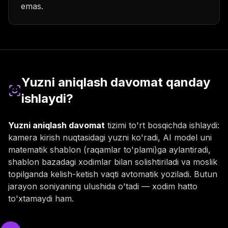
emas.
Yuzni aniqlash davomat qanday
ishlaydi?
Yuzni aniqlash davomat
tizimi to'rt bosqichda ishlaydi:
kamera kirish nuqtasidagi yuzni ko'radi, AI model uni
matematik shablon (raqamlar to'plami)ga aylantiradi,
shablon bazadagi xodimlar bilan solishtiriladi va moslik
topilganda kelish-ketish vaqti avtomatik yoziladi. Butun
jarayon soniyaning ulushida o'tadi — xodim hatto
to'xtamaydi ham.