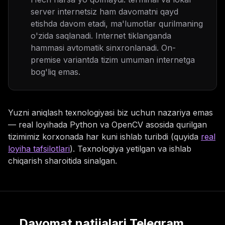
server internetsiz ham davomatni qayd
etishda davom etadi, ma'lumotlar qurilmaning
o'zida saqlanadi. Internet tiklanganda
hammasi avtomatik sinxronlanadi. On-
premise variantda tizim umuman internetga
bog'liq emas.
Yuzni aniqlash texnologiyasi biz uchun nazariya emas
— real loyihada Python va OpenCV asosida qurilgan
tizimimiz korxonada har kuni ishlab turibdi (quyida
real
loyiha tafsilotlari
). Texnologiya yetilgan va ishlab
chiqarish sharoitida sinalgan.
Davomat natijalari Telegram