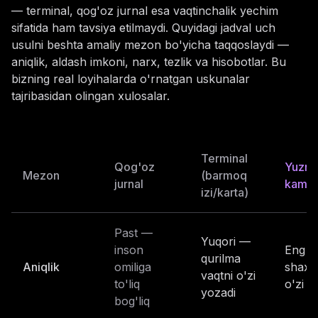
— terminal, qog'oz jurnal esa vaqtinchalik yechim
sifatida ham tavsiya etilmaydi. Quyidagi jadval uch
usulni beshta amaliy mezon bo'yicha taqqoslaydi —
aniqlik, aldash imkoni, narx, tezlik va hisobotlar. Bu
bizning real loyihalarda o'rnatgan uskunalar
tajribasidan olingan xulosalar.
Terminal
Qog'oz
Yuzni 
Mezon
(barmoq
jurnal
kamer
izi/karta)
Past —
Yuqori —
inson
Eng y
qurilma
Aniqlik
omiliga
shaxs
vaqtni o'zi
to'liq
o'zi ta
yozadi
bog'liq