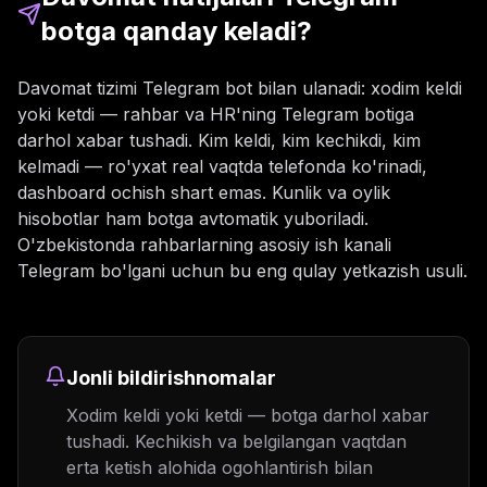
botga qanday keladi?
Davomat tizimi Telegram bot bilan ulanadi: xodim keldi
yoki ketdi — rahbar va HR'ning Telegram botiga
darhol xabar tushadi. Kim keldi, kim kechikdi, kim
kelmadi — ro'yxat real vaqtda telefonda ko'rinadi,
dashboard ochish shart emas. Kunlik va oylik
hisobotlar ham botga avtomatik yuboriladi.
O'zbekistonda rahbarlarning asosiy ish kanali
Telegram bo'lgani uchun bu eng qulay yetkazish usuli.
Jonli bildirishnomalar
Xodim keldi yoki ketdi — botga darhol xabar
tushadi. Kechikish va belgilangan vaqtdan
erta ketish alohida ogohlantirish bilan