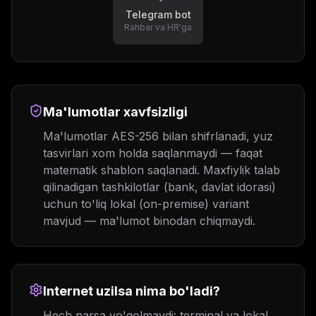
Telegram bot
Rahbar va HR'ga
Ma'lumotlar xavfsizligi
Ma'lumotlar AES-256 bilan shifrlanadi, yuz
tasvirlari xom holda saqlanmaydi — faqat
matematik shablon saqlanadi. Maxfiylik talab
qilinadigan tashkilotlar (bank, davlat idorasi)
uchun to'liq lokal (on-premise) variant
mavjud — ma'lumot binodan chiqmaydi.
Internet uzilsa nima bo'ladi?
Hech narsa yo'qolmaydi: terminal va lokal