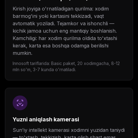
Kirish joyiga o'rnatiladigan qurilma: xodim
barmog'ini yoki kartasini tekkizadi, vaqt
avtomatik yoziladi. Tejamkor va ishonchli —
kichik jamoa uchun eng mantiqiy boshlanish.
Kamchiligi: har xodim qurilma oldida to'xtashi
kerak, karta esa boshqa odamga berilishi
mumkin.
Innosoft tariflarida: Basic paket, 20 xodimgacha, 8-12
mln so'm, 3-7 kunda o'rnatiladi.
Yuzni aniqlash kamerasi
Sun'iy intellekt kamerasi xodimni yuzidan taniydi
— to'xtash, tekkizish, karta olish shart emas.