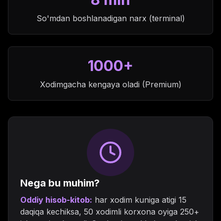
So'mdan boshlanadigan narx (terminal)
1000+
Xodimgacha kengaya oladi (Premium)
Nega bu muhim?
Oddiy hisob-kitob:
har xodim kuniga atigi 15
daqiqa kechiksa, 50 xodimli korxona oyiga 250+