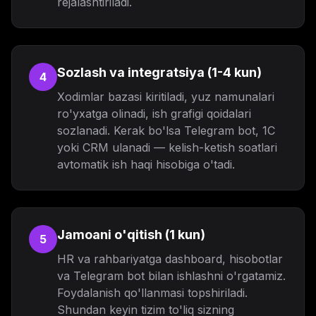
rejalashtiriladi.
Sozlash va integratsiya (1-4 kun)
4
Xodimlar bazasi kiritiladi, yuz namunalari
ro'yxatga olinadi, ish grafigi qoidalari
sozlanadi. Kerak bo'lsa Telegram bot, 1C
yoki CRM ulanadi — kelish-ketish soatlari
avtomatik ish haqi hisobiga o'tadi.
Jamoani o'qitish (1 kun)
5
HR va rahbariyatga dashboard, hisobotlar
va Telegram bot bilan ishlashni o'rgatamiz.
Foydalanish qo'llanmasi topshiriladi.
Shundan keyin tizim to'liq sizning