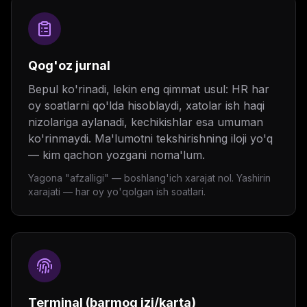
Qog'oz jurnal
Bepul ko'rinadi, lekin eng qimmat usul: HR har
oy soatlarni qo'lda hisoblaydi, xatolar ish haqi
nizolariga aylanadi, kechikishlar esa umuman
ko'rinmaydi. Ma'lumotni tekshirishning iloji yo'q
— kim qachon yozgani noma'lum.
Yagona "afzalligi" — boshlang'ich xarajat nol. Yashirin
xarajati — har oy yo'qolgan ish soatlari.
Terminal (barmoq izi/karta)