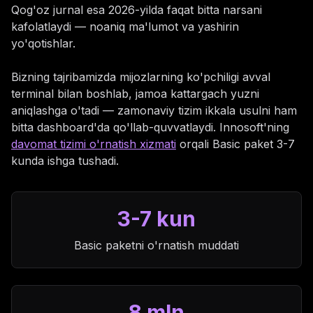
Qog'oz jurnal esa 2026-yilda faqat bitta narsani
kafolatlaydi — noaniq ma'lumot va yashirin
yo'qotishlar.
Bizning tajribamizda mijozlarning ko'pchiligi avval
terminal bilan boshlab, jamoa kattargach yuzni
aniqlashga o'tadi — zamonaviy tizim ikkala usulni ham
bitta dashboard'da qo'llab-quvvatlaydi. Innosoft'ning
davomat tizimi o'rnatish xizmati
orqali Basic paket 3-7
kunda ishga tushadi.
3-7 kun
Basic paketni o'rnatish muddati
8 mln