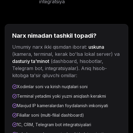
integratsiya
Narx nimadan tashkil topadi?
Umumiy narx ikki qismdan iborat:
uskuna
(kamera, terminal, kerak bo'lsa lokal server) va
dasturiy ta'minot
(dashboard, hisobotlar,
Telegram bot, integratsiyalar). Aniq hisob-
kitobga ta'sir qiluvchi omillar:
Xodimlar soni va kirish nuqtalari soni
Terminal yetadimi yoki yuzni aniqlash kerakmi
Mavjud IP kameralardan foydalanish imkoniyati
Filiallar soni (multi-filial dashboard)
1C, CRM, Telegram bot integratsiyalari