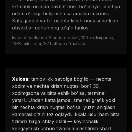
Ertalabki oqimda navbat hosil bo'lmaydi, boshqa
odam o'rniga belgilash esa amalda imkonsiz.
Katta jamoa va bir nechta kirish nuqtasi bo'lgan
obyektlar uchun eng to'g'ri tanlov.
Innosoft tariflarida: Standard paket, 100 xodimgacha,
18-25 mln so'm, 1-2 haftada o'rnatiladi.
Xulosa:
tanlov ikki savolga bog'liq — nechta
xodim va nechta kirish nuqtasi bor? 30
xodimgacha va bitta eshik bo'lsa, terminal
yetarli. Undan katta jamoa, smenali grafik yoki
bir nechta kirish nuqtasi bo'lsa, yuzni aniqlash
kamerasi o'zini tez oqlaydi. Ikkala usul ham bitta
tizimda birga ishlay oladi — keyinchalik
kengaytirish uchun tizimni almashtirish shart