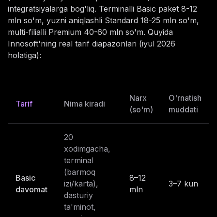
integratsiyalarga bog'liq. Terminalli Basic paket 8-12
mln so'm, yuzni aniqlashli Standard 18-25 mln so'm,
multi-filialli Premium 40-60 mln so'm. Quyida
Innosoft'ning real tarif diapazonlari (iyul 2026
holatiga):
Narx
O'rnatish
Tarif
Nima kiradi
(so'm)
muddati
20
xodimgacha,
terminal
(barmoq
Basic
8–12
izi/karta),
3–7 kun
davomat
mln
dasturiy
ta'minot,