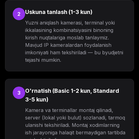
Uskuna tanlash (1-3 kun)
2
Yuzni aniqlash kamerasi, terminal yoki
ikkalasining kombinatsiyasini binoning
kirish nuqtalariga moslab tanlaymiz.
Mavjud IP kameralardan foydalanish
imkoniyati ham tekshiriladi — bu byudjetni
tejashi mumkin.
O'rnatish (Basic 1-2 kun, Standard
3
3-5 kun)
Kamera va terminallar montaj qilinadi,
server (lokal yoki bulut) sozlanadi, tarmoq
ulanishi tekshiriladi. Montaj xodimlarning
ish jarayoniga halaqit bermaydigan tartibda