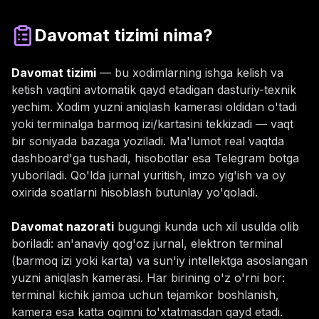
Davomat tizimi nima?
Davomat tizimi
— bu xodimlarning ishga kelish va
ketish vaqtini avtomatik qayd etadigan dasturiy-texnik
yechim. Xodim yuzni aniqlash kamerasi oldidan o'tadi
yoki terminalga barmoq izi/kartasini tekkizadi — vaqt
bir soniyada bazaga yoziladi. Ma'lumot real vaqtda
dashboard'ga tushadi, hisobotlar esa Telegram botga
yuboriladi. Qo'lda jurnal yuritish, imzo yig'ish va oy
oxirida soatlarni hisoblash butunlay yo'qoladi.
Davomat nazorati
bugungi kunda uch xil usulda olib
boriladi: an'anaviy qog'oz jurnal, elektron terminal
(barmoq izi yoki karta) va sun'iy intellektga asoslangan
yuzni aniqlash kamerasi. Har birining o'z o'rni bor:
terminal kichik jamoa uchun tejamkor boshlanish,
kamera esa katta oqimni to'xtatmasdan qayd etadi.