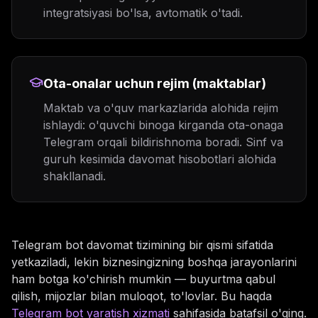
integratsiyasi bo'lsa, avtomatik o'tadi.
Ota-onalar uchun rejim (maktablar)
Maktab va o'quv markazlarida alohida rejim
ishlaydi: o'quvchi binoga kirganda ota-onaga
Telegram orqali bildirishnoma boradi. Sinf va
guruh kesimida davomat hisobotlari alohida
shakllanadi.
Telegram bot davomat tizimining bir qismi sifatida
yetkaziladi, lekin biznesingizning boshqa jarayonlarini
ham botga ko'chirish mumkin — buyurtma qabul
qilish, mijozlar bilan muloqot, to'lovlar. Bu haqda
Telegram bot yaratish xizmati
sahifasida batafsil o'qing.