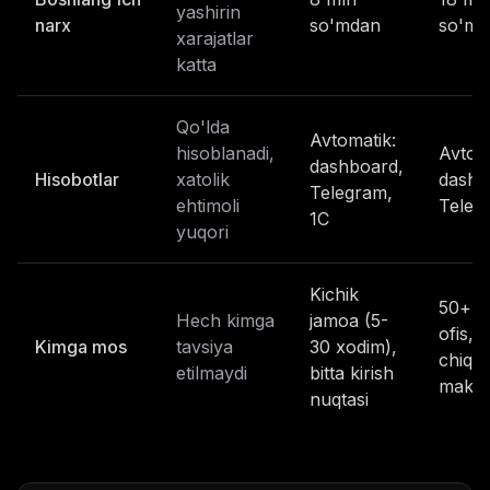
yashirin
narx
so'mdan
so'md
xarajatlar
katta
Qo'lda
Avtomatik:
hisoblanadi,
Avtom
dashboard,
Hisobotlar
xatolik
dashb
Telegram,
ehtimoli
Teleg
1C
yuqori
Kichik
50+ x
Hech kimga
jamoa (5-
ofis, 
Kimga mos
tavsiya
30 xodim),
chiqar
etilmaydi
bitta kirish
makta
nuqtasi