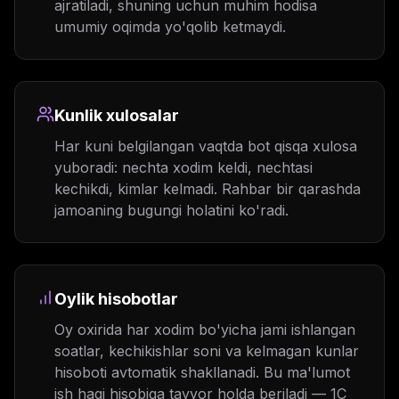
ajratiladi, shuning uchun muhim hodisa
umumiy oqimda yo'qolib ketmaydi.
Kunlik xulosalar
Har kuni belgilangan vaqtda bot qisqa xulosa
yuboradi: nechta xodim keldi, nechtasi
kechikdi, kimlar kelmadi. Rahbar bir qarashda
jamoaning bugungi holatini ko'radi.
Oylik hisobotlar
Oy oxirida har xodim bo'yicha jami ishlangan
soatlar, kechikishlar soni va kelmagan kunlar
hisoboti avtomatik shakllanadi. Bu ma'lumot
ish haqi hisobiga tayyor holda beriladi — 1C