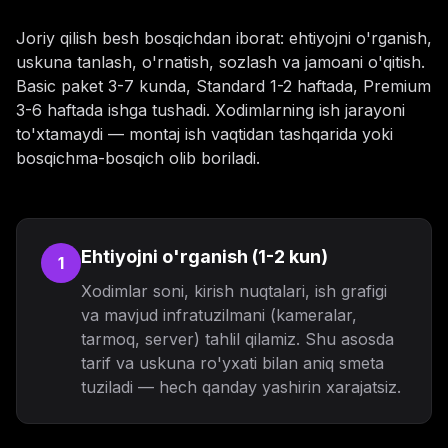
Joriy qilish besh bosqichdan iborat: ehtiyojni o'rganish,
uskuna tanlash, o'rnatish, sozlash va jamoani o'qitish.
Basic paket 3-7 kunda, Standard 1-2 haftada, Premium
3-6 haftada ishga tushadi. Xodimlarning ish jarayoni
to'xtamaydi — montaj ish vaqtidan tashqarida yoki
bosqichma-bosqich olib boriladi.
Ehtiyojni o'rganish (1-2 kun)
1
Xodimlar soni, kirish nuqtalari, ish grafigi
va mavjud infratuzilmani (kameralar,
tarmoq, server) tahlil qilamiz. Shu asosda
tarif va uskuna ro'yxati bilan aniq smeta
tuziladi — hech qanday yashirin xarajatsiz.