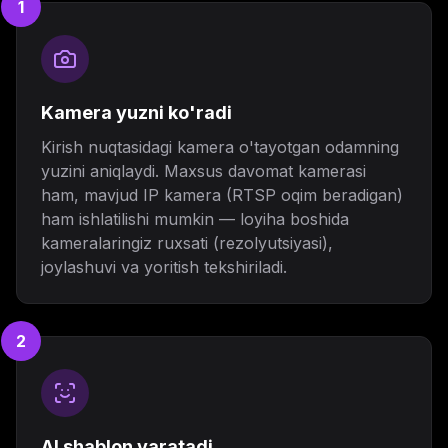
1
Kamera yuzni ko'radi
Kirish nuqtasidagi kamera o'tayotgan odamning
yuzini aniqlaydi. Maxsus davomat kamerasi
ham, mavjud IP kamera (RTSP oqim beradigan)
ham ishlatilishi mumkin — loyiha boshida
kameralaringiz ruxsati (rezolyutsiyasi),
joylashuvi va yoritish tekshiriladi.
2
AI shablon yaratadi