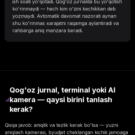
ish soati yo'qotadi. Qog'oz jurnalda bu yo'qotish
ko'rinmaydi — hech kim o'zini kechikkan deb
yozmaydi. Avtomatik davomat nazorati aynan
shu ko'rinmas xarajatni raqamga aylantiradi va
rahbarga aniq manzara beradi.
Qog'oz jurnal, terminal yoki AI
kamera — qaysi birini tanlash
kerak?
Qisqa javob: aniqlik va tezlik kerak bo'lsa — yuzni
aniqlash kamerasi, byudjet cheklangan kichik jamoaga