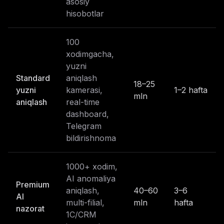
asosiy
hisobotlar
100
xodimgacha,
yuzni
Standard
aniqlash
18–25
yuzni
kamerasi,
1–2 hafta
mln
aniqlash
real-time
dashboard,
Telegram
bildirishnoma
1000+ xodim,
AI anomaliya
Premium
aniqlash,
40–60
3–6
AI
multi-filial,
mln
hafta
nazorat
1C/CRM