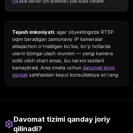
Lokal server (on-premise) yoki bulut varianti
Tejash imkoniyati:
agar obyektingizda RTSP
oqim beradigan zamonaviy IP kameralar
allaqachon o'rnatilgan bo'lsa, ko'p hollarda
ularni tizimga ulash mumkin — yangi kamera
sotib olish shart emas, bu narxni sezilarli
kamaytiradi. Aniq smeta uchun
davomat tizimi
xizmati
sahifasidan bepul konsultatsiya so'rang.
Davomat tizimi qanday joriy
qilinadi?