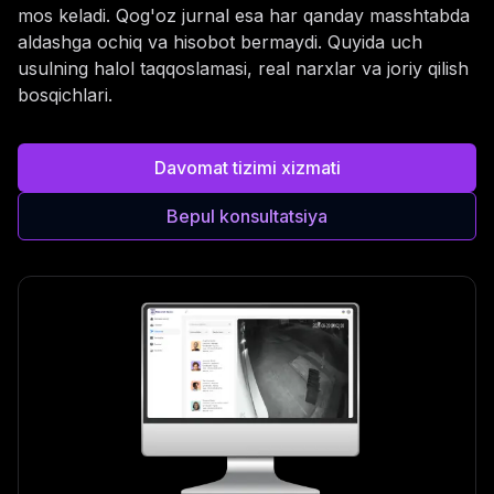
mos keladi. Qog'oz jurnal esa har qanday masshtabda
aldashga ochiq va hisobot bermaydi. Quyida uch
usulning halol taqqoslamasi, real narxlar va joriy qilish
bosqichlari.
Davomat tizimi xizmati
Bepul konsultatsiya