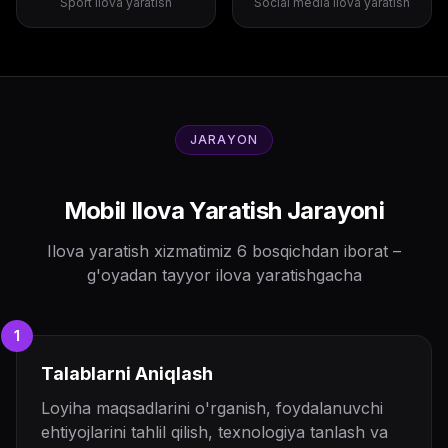
Sport ilova yaratish
Social media ilova yaratish
JARAYON
Mobil Ilova Yaratish Jarayoni
Ilova yaratish xizmatimiz 6 bosqichdan iborat –
g'oyadan tayyor ilova yaratishgacha
1
Talablarni Aniqlash
Loyiha maqsadlarini o'rganish, foydalanuvchi
ehtiyojlarini tahlil qilish, texnologiya tanlash va