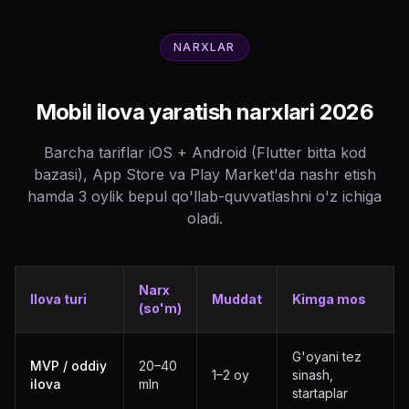
NARXLAR
Mobil ilova yaratish narxlari 2026
Barcha tariflar iOS + Android (Flutter bitta kod
bazasi), App Store va Play Market'da nashr etish
hamda 3 oylik bepul qo'llab-quvvatlashni o'z ichiga
oladi.
Narx
Ilova turi
Muddat
Kimga mos
(so'm)
G'oyani tez
MVP / oddiy
20–40
1–2 oy
sinash,
ilova
mln
startaplar