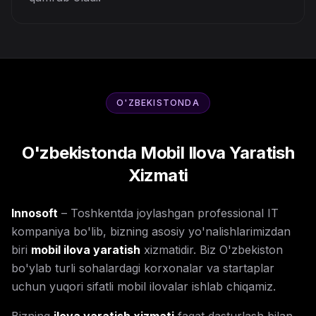
O'ZBEKISTONDA
O'zbekistonda Mobil Ilova Yaratish
Xizmati
Innosoft
– Toshkentda joylashgan professional IT
kompaniya bo'lib, bizning asosiy yo'nalishlarimizdan
biri
mobil ilova yaratish
xizmatidir. Biz O'zbekiston
bo'ylab turli sohalardagi korxonalar va startaplar
uchun yuqori sifatli mobil ilovalar ishlab chiqamiz.
Bizning
ilova yaratish xizmati
faqat dasturlash bilan