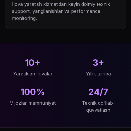
Ilova yaratish xizmatidan keyin doimiy texnik
support, yangilanishlar va performance
monitoring.
10+
3+
Yaratilgan ilovalar
Yillik tajriba
100%
24/7
Mijozlar mamnuniyati
Texnik qo'llab-
quvvatlash