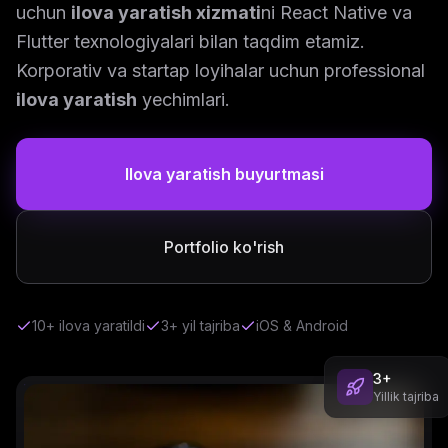
uchun
ilova yaratish xizmati
ni React Native va
Flutter texnologiyalari bilan taqdim etamiz.
Korporativ va startap loyihalar uchun professional
ilova yaratish
yechimlari.
Ilova yaratish buyurtmasi
Portfolio ko'rish
10+ ilova yaratildi
3+ yil tajriba
iOS & Android
3+
Yillik tajriba