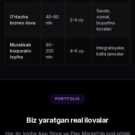
Savdo,
O'rtacha
40–90
xizmat,
2–4 oy
biznes ilova
mln
buyurtma
ilovalari
Murakkab
90–
Integratsiyalar,
korporativ
200
4–6 oy
katta jamoalar
loyiha
mln
PORTFOLIO
Biz yaratgan real ilovalar
Har bir loyiha App Store va Play Market'da jonli ishlab