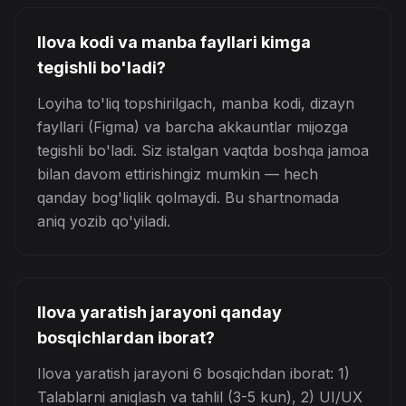
Ilova kodi va manba fayllari kimga
tegishli bo'ladi?
Loyiha to'liq topshirilgach, manba kodi, dizayn
fayllari (Figma) va barcha akkauntlar mijozga
tegishli bo'ladi. Siz istalgan vaqtda boshqa jamoa
bilan davom ettirishingiz mumkin — hech
qanday bog'liqlik qolmaydi. Bu shartnomada
aniq yozib qo'yiladi.
Ilova yaratish jarayoni qanday
bosqichlardan iborat?
Ilova yaratish jarayoni 6 bosqichdan iborat: 1)
Talablarni aniqlash va tahlil (3-5 kun), 2) UI/UX