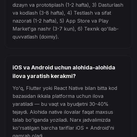
dizayn va prototiplash (1-2 hafta), 3) Dasturlash
va kodlash (3-8 hafta), 4) Testlash va sifat
nazorati (1-2 hafta), 5) App Store va Play
Market'ga nashr (3-7 kun), 6) Texnik qo'llab-
quvvatlash (doimiy).
iOS va Android uchun alohida-alohida
ilova yaratish kerakmi?
Yo'q, Flutter yoki React Native bilan bitta kod
bazasidan ikkala platforma uchun ilova
yaratiladi — bu vaqt va byudjetni 30-40%
tejaydi. Alohida native ilovalar faqat maxsus
talab bo'lganda yoziladi. Narx jadvalimizda
ko'rsatilgan barcha tariflar iOS + Android'ni
qamrab oladi.