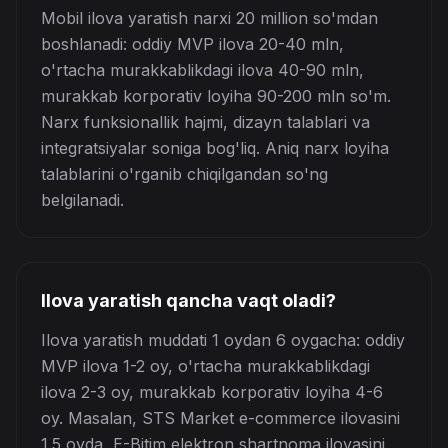
Mobil ilova yaratish narxi 20 million so'mdan
boshlanadi: oddiy MVP ilova 20-40 mln,
o'rtacha murakkablikdagi ilova 40-90 mln,
murakkab korporativ loyiha 90-200 mln so'm.
Narx funksionallik hajmi, dizayn talablari va
integratsiyalar soniga bog'liq. Aniq narx loyiha
talablarini o'rganib chiqilgandan so'ng
belgilanadi.
Ilova yaratish qancha vaqt oladi?
Ilova yaratish muddati 1 oydan 6 oygacha: oddiy
MVP ilova 1-2 oy, o'rtacha murakkablikdagi
ilova 2-3 oy, murakkab korporativ loyiha 4-6
oy. Masalan, STS Market e-commerce ilovasini
1.5 oyda, E-Bitim elektron shartnoma ilovasini