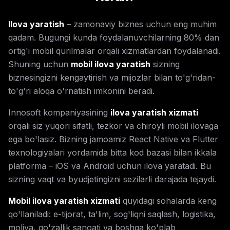
Ilova yaratish
– zamonaviy biznes uchun eng muhim
qadam. Bugungi kunda foydalanuvchilarning 80% dan
ortig'i mobil qurilmalar orqali xizmatlardan foydalanadi.
Shuning uchun
mobil ilova yaratish
sizning
biznesingizni kengaytirish va mijozlar bilan to'g'ridan-
to'g'ri aloqa o'rnatish imkonini beradi.
Innosoft kompaniyasining
ilova yaratish xizmati
orqali siz yuqori sifatli, tezkor va chiroyli mobil ilovaga
ega bo'lasiz. Bizning jamoamiz React Native va Flutter
texnologiyalari yordamida bitta kod bazasi bilan ikkala
platforma – iOS va Android uchun ilova yaratadi. Bu
sizning vaqt va byudjetingizni sezilarli darajada tejaydi.
Mobil ilova yaratish xizmati
quyidagi sohalarda keng
qo'llaniladi: e-tijorat, ta'lim, sog'liqni saqlash, logistika,
moliya, go'zallik sanoati va boshqa ko'plab