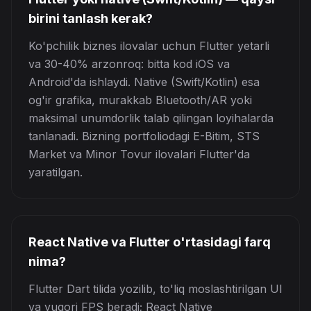
birini tanlash kerak?
Ko'pchilik biznes ilovalar uchun Flutter yetarli
va 30-40% arzonroq: bitta kod iOS va
Android'da ishlaydi. Native (Swift/Kotlin) esa
og'ir grafika, murakkab Bluetooth/AR yoki
maksimal unumdorlik talab qilingan loyihalarda
tanlanadi. Bizning portfoliodagi E-Bitim, STS
Market va Minor Tovur ilovalari Flutter'da
yaratilgan.
React Native va Flutter o'rtasidagi farq
nima?
Flutter Dart tilida yozilib, to'liq moslashtirilgan UI
va yuqori FPS beradi; React Native