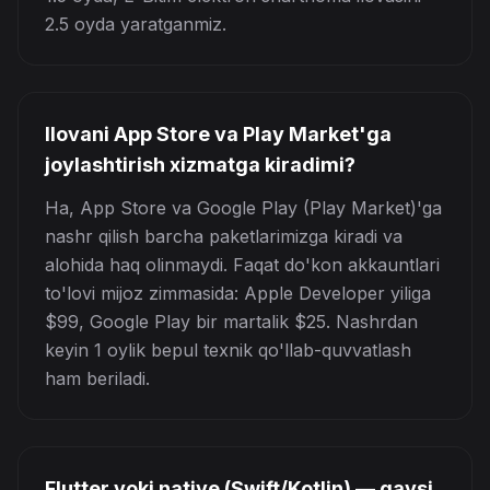
2.5 oyda yaratganmiz.
Ilovani App Store va Play Market'ga
joylashtirish xizmatga kiradimi?
Ha, App Store va Google Play (Play Market)'ga
nashr qilish barcha paketlarimizga kiradi va
alohida haq olinmaydi. Faqat do'kon akkauntlari
to'lovi mijoz zimmasida: Apple Developer yiliga
$99, Google Play bir martalik $25. Nashrdan
keyin 1 oylik bepul texnik qo'llab-quvvatlash
ham beriladi.
Flutter yoki native (Swift/Kotlin) — qaysi