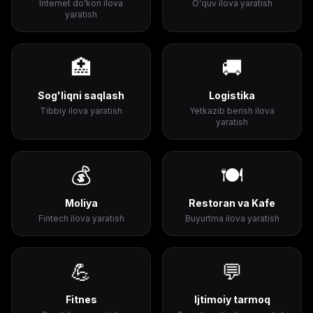
Internet do'kon ilova
O'quv ilova yaratish
yaratish
🏥
🚚
Sog'liqni saqlash
Logistika
Tibbiy ilova yaratish
Yetkazib berish ilova
yaratish
💰
🍽️
Moliya
Restoran va Kafe
Fintech ilova yaratish
Buyurtma ilova yaratish
💪
💬
Fitnes
Ijtimoiy tarmoq