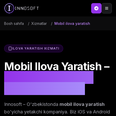
Bosh sahifa
/
Xizmatlar
/
Mobil ilova yaratish
ILOVA YARATISH XIZMATI
Mobil Ilova Yaratish –
Professional Ilova
Yaratish Xizmati
Innosoft – O'zbekistonda
mobil ilova yaratish
bo'yicha yetakchi kompaniya. Biz iOS va Android