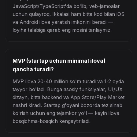
JavaScript/TypeScript'da bo'lib, veb-jamoalar
uchun qulayroq. Ikkalasi ham bitta kod bilan iOS
va Android ilova yaratish imkonini beradi —
loyiha talabiga qarab eng mosini tanlaymiz.
MVP (startap uchun minimal ilova)
qancha turadi?
MVP ilova 20-40 million so'm turadi va 1-2 oyda
tayyor bo'ladi. Bunga asosiy funksiyalar, UI/UX
dizayn, bitta backend va App Store/Play Market
nashri kiradi. Startap g'oyani bozorda tez sinab
ko'rish uchun eng tejamkor yo'l — keyin ilova
bosqichma-bosqich kengaytiriladi.