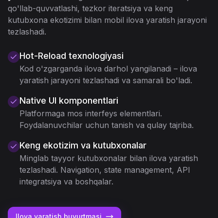
qo'llab-quvvatlashi, tezkor iteratsiya va keng
kutubxona ekotizimi bilan mobil ilova yaratish jarayoni
tezlashadi.
Hot-Reload texnologiyasi
Kod o'zgarganda ilova darhol yangilanadi – ilova
yaratish jarayoni tezlashadi va samarali bo'ladi.
Native UI komponentlari
Platformaga mos interfeys elementlari.
Foydalanuvchilar uchun tanish va qulay tajriba.
Keng ekotizim va kutubxonalar
Minglab tayyor kutubxonalar bilan ilova yaratish
tezlashadi. Navigation, state management, API
integratsiya va boshqalar.
Ilova yaratish buyurtmasi