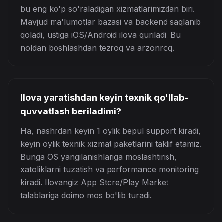
bu eng ko'p so'raladigan xizmatlarimizdan biri.
Mavjud ma'lumotlar bazasi va backend saqlanib
qoladi, ustiga iOS/Android ilova quriladi. Bu
noldan boshlashdan tezroq va arzonroq.
Ilova yaratishdan keyin texnik qo'llab-
quvvatlash beriladimi?
Ha, nashrdan keyin 1 oylik bepul support kiradi,
keyin oylik texnik xizmat paketlarini taklif etamiz.
Bunga OS yangilanishlariga moslashtirish,
xatoliklarni tuzatish va performance monitoring
kiradi. Ilovangiz App Store/Play Market
talablariga doimo mos bo'lib turadi.