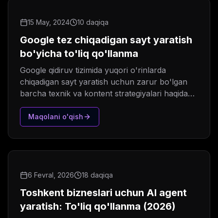
15 May, 2024
10 daqiqa
Google tez chiqadigan sayt yaratish
bo'yicha to'liq qo'llanma
Google qidiruv tizimida yuqori o'rinlarda
chiqadigan sayt yaratish uchun zarur bo'lgan
barcha texnik va kontent strategiyalari haqida
batafsil ma'lumot.
Maqolani o'qish
6 Fevral, 2026
18 daqiqa
Toshkent bizneslari uchun AI agent
yaratish: To'liq qo'llanma (2026)