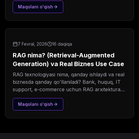
Maqolani o'qish
7 Fevral, 2026
16 daqiqa
RAG nima? (Retrieval-Augmented
Generation) va Real Biznes Use Case
RAG texnologiyasi nima, qanday ishlaydi va real
biznesda qanday qo'llaniladi? Bank, huquq, IT
support, e-commerce uchun RAG arxitekturasi
va use case'lar.
Maqolani o'qish