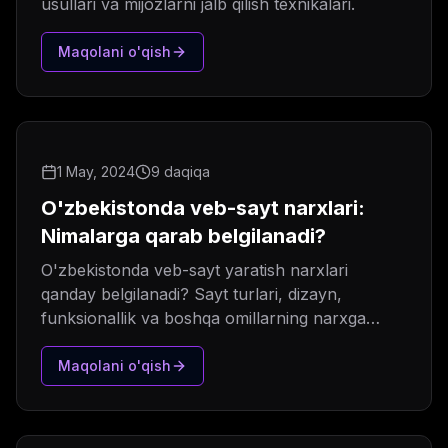
usullari va mijozlarni jalb qilish texnikalari.
Maqolani o'qish
1 May, 2024
9 daqiqa
O'zbekistonda veb-sayt narxlari:
Nimalarga qarab belgilanadi?
O'zbekistonda veb-sayt yaratish narxlari
qanday belgilanadi? Sayt turlari, dizayn,
funksionallik va boshqa omillarning narxga
ta'siri haqida batafsil ma'lumot.
Maqolani o'qish