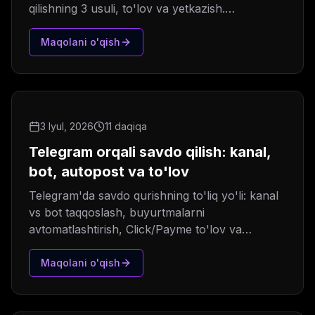
qilishning 3 usuli, to'lov va yetkazish.
HomeShop va Million Market real tajribasi.
Maqolani o'qish
3 Iyul, 2026
11 daqiqa
Telegram orqali savdo qilish: kanal,
bot, autopost va to'lov
Telegram'da savdo qurishning to'liq yo'li: kanal
vs bot taqqoslash, buyurtmalarni
avtomatlashtirish, Click/Payme to'lov va
autopost tizimi.
Maqolani o'qish