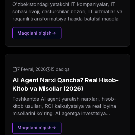
istiqbollari
O'zbekistondagi yetakchi IT kompaniyalar, IT
sohasi rivoji, dasturchilar bozori, IT xizmatlar va
raqamli transformatsiya haqida batafsil maqola.
Maqolani o'qish
7 Fevral, 2026
15 daqiqa
AI Agent Narxi Qancha? Real Hisob-
Kitob va Misollar (2026)
Toshkentda AI agent yaratish narxlari, hisob-
kitob usullari, ROI kalkulyatsiya va real loyiha
misollarini ko'ring. AI agentga investitsiya
qaytimi.
Maqolani o'qish