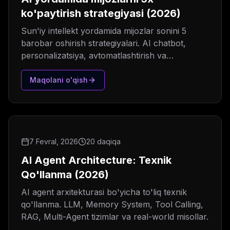
ko'paytirish strategiyasi (2026)
Sun'iy intellekt yordamida mijozlar sonini 5
barobar oshirish strategiyalari. AI chatbot,
personalizatsiya, avtomatlashtirish va
marketing.
Maqolani o'qish
7 Fevral, 2026
20 daqiqa
AI Agent Architecture: Texnik
Qo'llanma (2026)
AI agent arxitekturasi bo'yicha to'liq texnik
qo'llanma. LLM, Memory System, Tool Calling,
RAG, Multi-Agent tizimlar va real-world misollar.