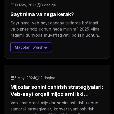
10 May, 2024
8 daqiqa
Sayt nima va nega kerak?
Sayt nima, veb-sayt qanday turlarga bo'linadi
va biznesingiz uchun nega muhim? 2025-yilda
raqamli dunyoda muvaffaqiyatli bo'lish uchun
saytning ahamiyati .
Maqolani o'qish
5 May, 2024
12 daqiqa
Mijozlar sonini oshirish strategiyalari:
Veb-sayt orqali mijozlarni ikki
barobar ko'paytirish
Veb-sayt orqali mijozlar sonini oshirish uchun
samarali strategiyalar, konversiyani oshirish