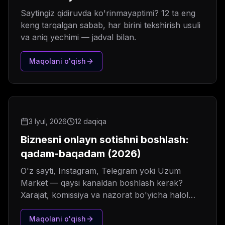
Saytingiz qidiruvda ko'rinmayaptimi? 12 ta eng
keng tarqalgan sabab, har birini tekshirish usuli
va aniq yechimi — jadval bilan.
Maqolani o'qish
3 Iyul, 2026
12 daqiqa
Biznesni onlayn sotishni boshlash:
qadam-baqadam (2026)
O'z sayti, Instagram, Telegram yoki Uzum
Market — qaysi kanaldan boshlash kerak?
Xarajat, komissiya va nazorat bo'yicha halol
taqqoslash.
Maqolani o'qish