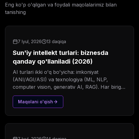
Eng ko'p o'qilgan va foydali maqolalarimiz bilan
tanishing
7 Iyul, 2026
13 daqiqa
Sun'iy intellekt turlari: biznesda
qanday qo'llaniladi (2026)
AI turlari ikki o'q bo'yicha: imkoniyat
(ANI/AGI/ASI) va texnologiya (ML, NLP,
computer vision, generativ AI, RAG). Har biriga
real loyiha misoli va narx diapazoni.
Maqolani o'qish
7 Iyul, 2026
14 daqiqa