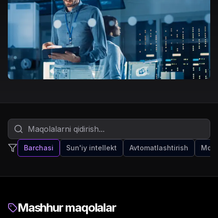
Barchasi
Sun'iy intellekt
Avtomatlashtirish
Mobil
Mashhur maqolalar