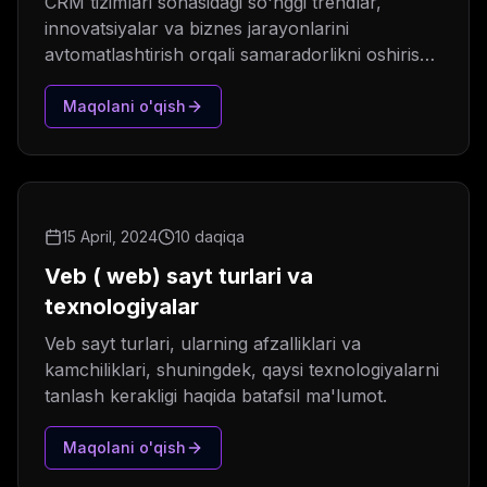
CRM tizimlari sohasidagi so'nggi trendlar,
innovatsiyalar va biznes jarayonlarini
avtomatlashtirish orqali samaradorlikni oshirish
usullari.
Maqolani o'qish
15 April, 2024
10 daqiqa
Veb ( web) sayt turlari va
texnologiyalar
Veb sayt turlari, ularning afzalliklari va
kamchiliklari, shuningdek, qaysi texnologiyalarni
tanlash kerakligi haqida batafsil ma'lumot.
Maqolani o'qish