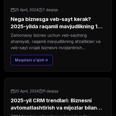
25 April, 2024
7 daqiqa
Nega biznesga veb-sayt kerak?
2025-yilda raqamli mavjudlikning 10
sababi
Zamonaviy biznes uchun veb-saytning
ahamiyati, raqamli mavjudlikning afzalliklari va
veb-sayt orqali biznesni rivojlantirish
imkoniyatlari haqida.
Maqolani o'qish
20 April, 2024
11 daqiqa
2025-yil CRM trendlari: Biznesni
avtomatlashtirish va mijozlar bilan
munosabatlarni yaxshilash