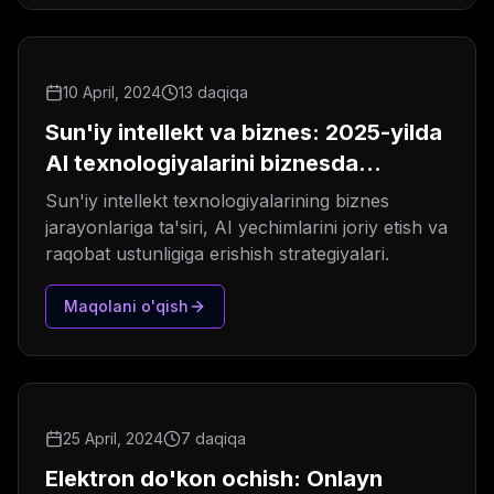
10 April, 2024
13 daqiqa
Sun'iy intellekt va biznes: 2025-yilda
AI texnologiyalarini biznesda
qo'llash
Sun'iy intellekt texnologiyalarining biznes
jarayonlariga ta'siri, AI yechimlarini joriy etish va
raqobat ustunligiga erishish strategiyalari.
Maqolani o'qish
25 April, 2024
7 daqiqa
Elektron do'kon ochish: Onlayn