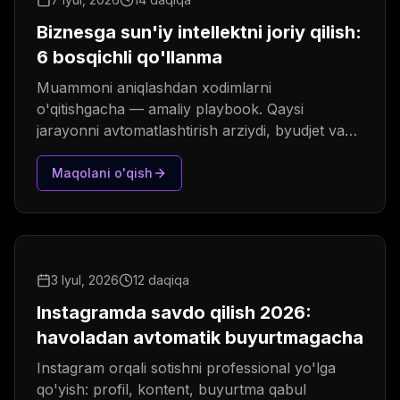
Biznesga sun'iy intellektni joriy qilish:
6 bosqichli qo'llanma
Muammoni aniqlashdan xodimlarni
o'qitishgacha — amaliy playbook. Qaysi
jarayonni avtomatlashtirish arziydi, byudjet va
eng ko'p uchraydigan 5 xato.
Maqolani o'qish
3 Iyul, 2026
12 daqiqa
Instagramda savdo qilish 2026:
havoladan avtomatik buyurtmagacha
Instagram orqali sotishni professional yo'lga
qo'yish: profil, kontent, buyurtma qabul