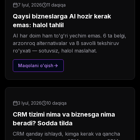
7 Iyul, 2026
11 daqiqa
Qaysi bizneslarga AI hozir kerak
emas: halol tahlil
AI har doim ham to'g'ri yechim emas. 6 ta belgi,
arzonroq alternativalar va 8 savolli tekshiruv
ro'yxati — sotuvsiz, halol maslahat.
Maqolani o'qish
3 Iyul, 2026
10 daqiqa
CRM tizimi nima va biznesga nima
beradi? Sodda tilda
CRM qanday ishlaydi, kimga kerak va qancha