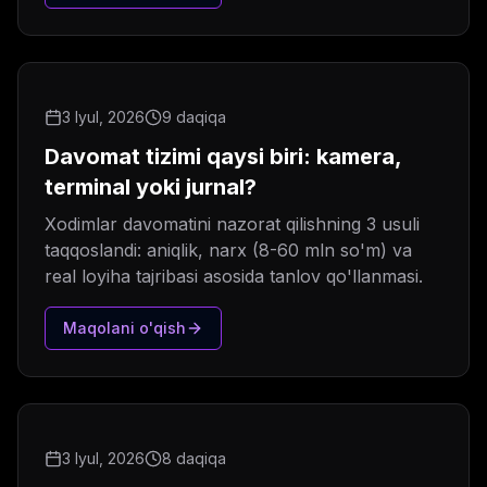
3 Iyul, 2026
9 daqiqa
Davomat tizimi qaysi biri: kamera,
terminal yoki jurnal?
Xodimlar davomatini nazorat qilishning 3 usuli
taqqoslandi: aniqlik, narx (8-60 mln so'm) va
real loyiha tajribasi asosida tanlov qo'llanmasi.
Maqolani o'qish
3 Iyul, 2026
8 daqiqa