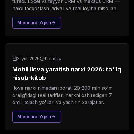
turadi. Excel vs tayyor CRM vs maxsus CRM —
halol taqqoslash jadvali va real loyiha misollari
bilan.
Maqolani o'qish
3 Iyul, 2026
11 daqiqa
Mobil ilova yaratish narxi 2026: to'liq
hisob-kitob
Ilova narxi nimadan iborat: 20-200 mln so'm
oralig'idagi real tariflar, narxni oshiradigan 7
omil, tejash yo'llari va yashirin xarajatlar.
Maqolani o'qish