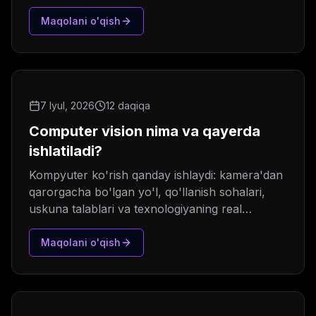
server, monitoring).
Maqolani o'qish
7 Iyul, 2026
12 daqiqa
Computer vision nima va qayerda
ishlatiladi?
Kompyuter ko'rish qanday ishlaydi: kamera'dan
qarorgacha bo'lgan yo'l, qo'llanish sohalari,
uskuna talablari va texnologiyaning real
cheklovlari.
Maqolani o'qish