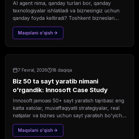
AI agent nima, qanday turlari bor, qanday
texnologiyalar ishlatiladi va biznesingiz uchun
qanday foyda keltiradi? Toshkent bizneslari
uchun to'liq qo'llanma.
Maqolani o'qish
7 Fevral, 2026
18 daqiqa
Biz 50 ta sayt yaratib nimani
o'rgandik: Innosoft Case Study
Innosoft jamoasi 50+ sayt yaratish tajribasi: eng
katta xatolar, muvaffaqiyatli strategiyalar, real
natijalar va biznes uchun sayt yaratish bo'yicha
maslahatlar.
Maqolani o'qish