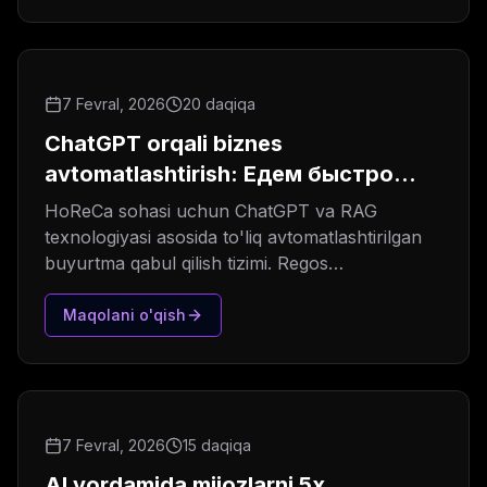
7 Fevral, 2026
20 daqiqa
ChatGPT orqali biznes
avtomatlashtirish: Едем быстро
Case Study
HoReCa sohasi uchun ChatGPT va RAG
texnologiyasi asosida to'liq avtomatlashtirilgan
buyurtma qabul qilish tizimi. Regos
integratsiyasi, real natijalar.
Maqolani o'qish
7 Fevral, 2026
15 daqiqa
AI yordamida mijozlarni 5x