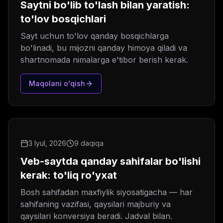
Saytni bo'lib to'lash bilan yaratish:
to'lov bosqichlari
Sayt uchun to'lov qanday bosqichlarga
bo'linadi, bu mijozni qanday himoya qiladi va
shartnomada nimalarga e'tibor berish kerak.
Maqolani o'qish
3 Iyul, 2026
9 daqiqa
Veb-saytda qanday sahifalar bo'lishi
kerak: to'liq ro'yxat
Bosh sahifadan maxfiylik siyosatigacha — har
sahifaning vazifasi, qaysilari majburiy va
qaysilari konversiya beradi. Jadval bilan.