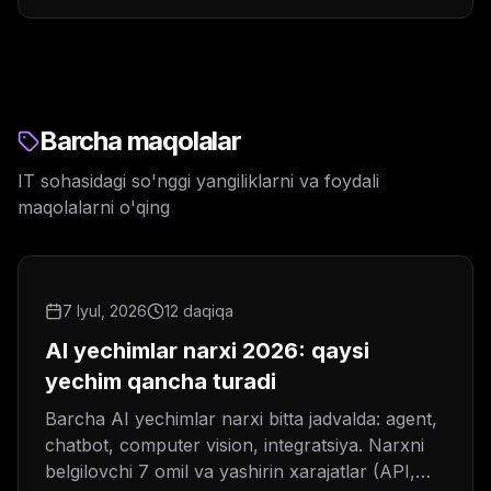
Barcha maqolalar
IT sohasidagi so'nggi yangiliklarni va foydali
maqolalarni o'qing
7 Iyul, 2026
12 daqiqa
AI yechimlar narxi 2026: qaysi
yechim qancha turadi
Barcha AI yechimlar narxi bitta jadvalda: agent,
chatbot, computer vision, integratsiya. Narxni
belgilovchi 7 omil va yashirin xarajatlar (API,