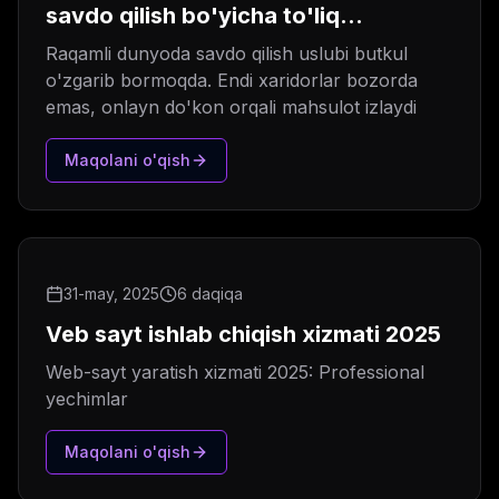
savdo qilish bo'yicha to'liq
strategiya (2025)
Raqamli dunyoda savdo qilish uslubi butkul
o'zgarib bormoqda. Endi xaridorlar bozorda
emas, onlayn do'kon orqali mahsulot izlaydi
Maqolani o'qish
31-may, 2025
6 daqiqa
Veb sayt ishlab chiqish xizmati 2025
Web-sayt yaratish xizmati 2025: Professional
yechimlar
Maqolani o'qish