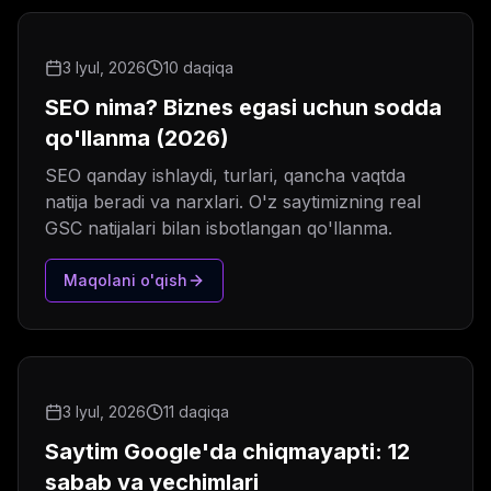
3 Iyul, 2026
10 daqiqa
SEO nima? Biznes egasi uchun sodda
qo'llanma (2026)
SEO qanday ishlaydi, turlari, qancha vaqtda
natija beradi va narxlari. O'z saytimizning real
GSC natijalari bilan isbotlangan qo'llanma.
Maqolani o'qish
3 Iyul, 2026
11 daqiqa
Saytim Google'da chiqmayapti: 12
sabab va yechimlari