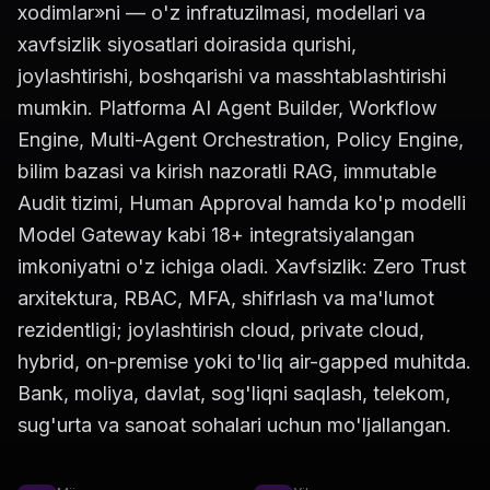
xodimlar»ni — o'z infratuzilmasi, modellari va
xavfsizlik siyosatlari doirasida qurishi,
joylashtirishi, boshqarishi va masshtablashtirishi
mumkin. Platforma AI Agent Builder, Workflow
Engine, Multi-Agent Orchestration, Policy Engine,
bilim bazasi va kirish nazoratli RAG, immutable
Audit tizimi, Human Approval hamda ko'p modelli
Model Gateway kabi 18+ integratsiyalangan
imkoniyatni o'z ichiga oladi. Xavfsizlik: Zero Trust
arxitektura, RBAC, MFA, shifrlash va ma'lumot
rezidentligi; joylashtirish cloud, private cloud,
hybrid, on-premise yoki to'liq air-gapped muhitda.
Bank, moliya, davlat, sog'liqni saqlash, telekom,
sug'urta va sanoat sohalari uchun mo'ljallangan.