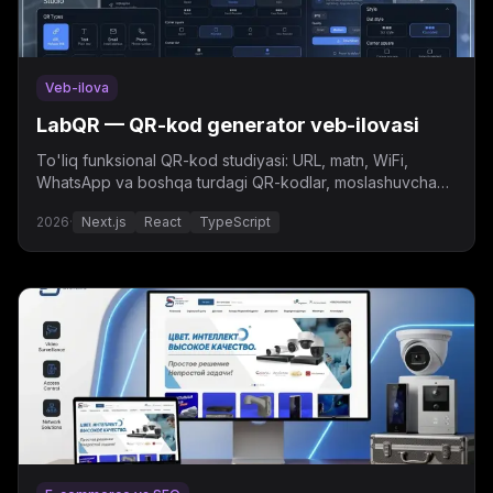
Veb-ilova
LabQR — QR-kod generator veb-ilovasi
To'liq funksional QR-kod studiyasi: URL, matn, WiFi,
WhatsApp va boshqa turdagi QR-kodlar, moslashuvchan
dizayn, dinamik QR va bulk generatsiya.
2026
·
Next.js
React
TypeScript