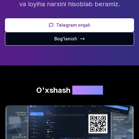
va loyiha narxini hisoblab beramiz.
Telegram orqali
Bog'lanish
O'xshash
loyihalar