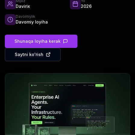
Mijoz
Yil
Davirix
2026
Davomiylik
Davomiy loyiha
Shunaqa loyiha kerak
Saytni ko'rish