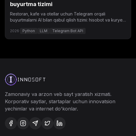
buyurtma tizimi
Restoran, kafe va otellar uchun Telegram orqali
buyurtmalarni AI bilan qabul qilish tizimi: hisobot va kuryer
integratsiyasi bilan.
2026
·
Python
LLM
Telegram Bot API
Zamonaviy va arzon veb
sayt yaratish
xizmati.
Korporativ saytlar, startaplar uchun innovatsion
yechimlar va internet do'konlar.