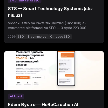
E-commerce va SEO
STS — Smart Technology Systems (sts-
hik.uz)
Videokuzatuv va xavfsizlik jihozlari (Hikvision) e-
commerce platformasi va SEO — 3 oyda 223 000
ko'rsatish, o'rtacha pozitsiya 7.3.
2026
·
SEO
E-commerce
On-page SEO
AI Agent
Edem Bystro — HoReCa uchun AI