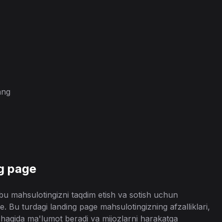
ang
g page
bu mahsulotingizni taqdim etish va sotish uchun
e. Bu turdagi landing page mahsulotingizning afzalliklari,
i haqida ma'lumot beradi va mijozlarni harakatga