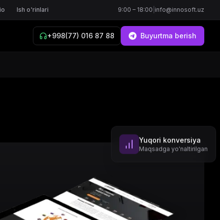
io
Ish o'rinlari
9:00 – 18:00
|
info@innosoft.uz
+998(77) 016 87 88
Buyurtma berish
Yuqori konversiya
Maqsadga yo'naltirilgan