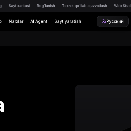
g
Sayt xaritasi
Bog'lanish
Texnik qo'llab-quvvatlash
Web Stud
o
Narxlar
AI Agent
Sayt yaratish
Русский
a