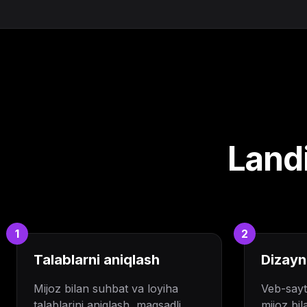
Landi
1
2
Talablarni aniqlash
Dizayn
Mijoz bilan suhbat va loyiha
Veb-sayt 
talablarini aniqlash, maqsadli
mijoz bil