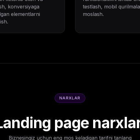
ish, konversiyaga
testlash, mobil qurilmal
ilgan elementlarni
moslash.
ish.
NARXLAR
Landing page narxlar
Biznesingiz uchun eng mos keladigan tarifni tanlang