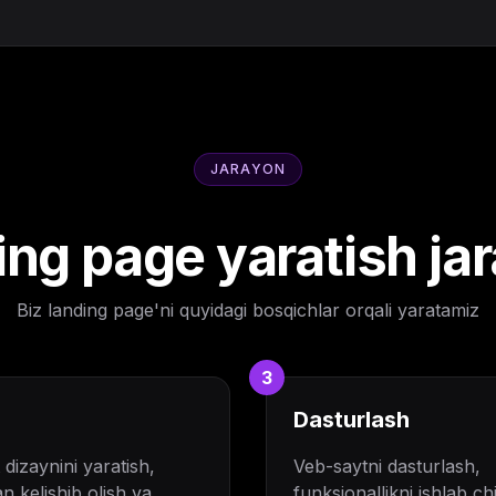
JARAYON
ng page yaratish ja
Biz landing page'ni quyidagi bosqichlar orqali yaratamiz
3
Dasturlash
dizaynini yaratish,
Veb-saytni dasturlash,
an kelishib olish va
funksionallikni ishlab ch