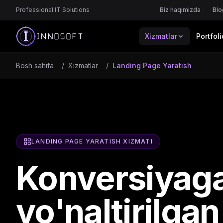
Professional IT Solutions
Biz haqimizda
Blo
Xizmatlar
Portfoli
Bosh sahifa
/
Xizmatlar
/
Landing Page Yaratish
LANDING PAGE YARATISH XIZMATI
Konversiyag
yo'naltirilgan