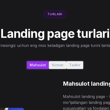
TURLARI
Landing page turlari
znesingiz uchun eng mos keladigan landing page turini tanl
Mahsulot
Xizmat
Tadbir
Mahsulot landin
Mahsulot landing page - 
mo'ljallangan landing pag
xususiyatlari va foydalar