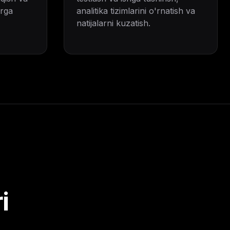
arga
analitika tizimlarini o'rnatish va
natijalarni kuzatish.
i