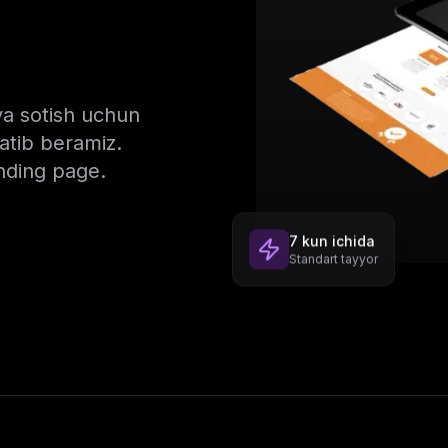
va sotish uchun
atib beramiz.
nding page.
7 kun ichida
Standart tayyor