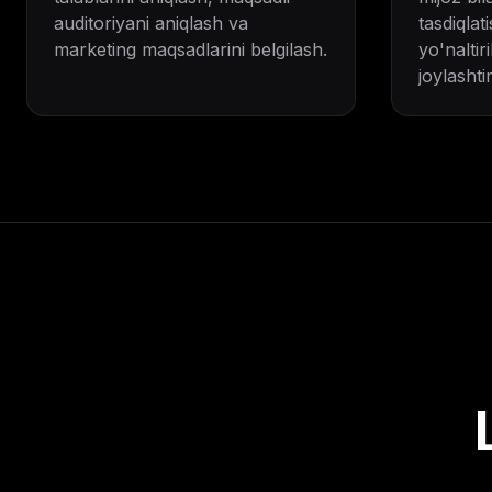
auditoriyani aniqlash va
tasdiqlat
marketing maqsadlarini belgilash.
yo'naltir
joylashtir