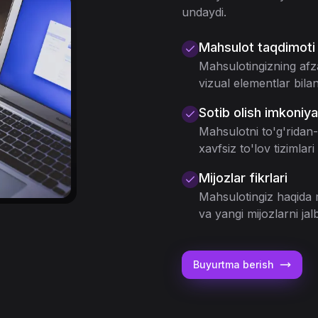
undaydi.
Mahsulot taqdimoti
Mahsulotingizning afzal
vizual elementlar bilan
Sotib olish imkoniya
Mahsulotni to'g'ridan-
xavfsiz to'lov tizimlari 
Mijozlar fikrlari
Mahsulotingiz haqida mi
va yangi mijozlarni jalb
Buyurtma berish