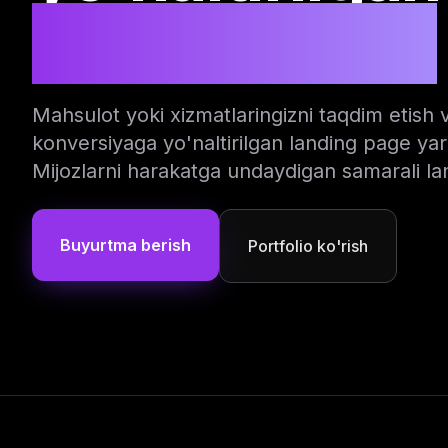
landing page
Mahsulot yoki xizmatlaringizni taqdim etish 
konversiyaga yo'naltirilgan landing page yar
Mijozlarni harakatga undaydigan samarali la
Buyurtma berish
Portfolio ko'rish