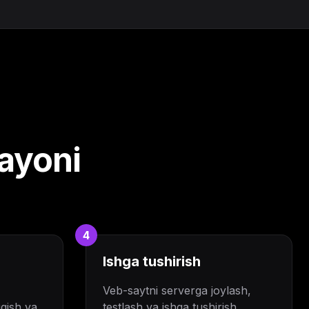
rayoni
4
Ishga tushirish
Veb-saytni serverga joylash,
iqish va
testlash va ishga tushirish,