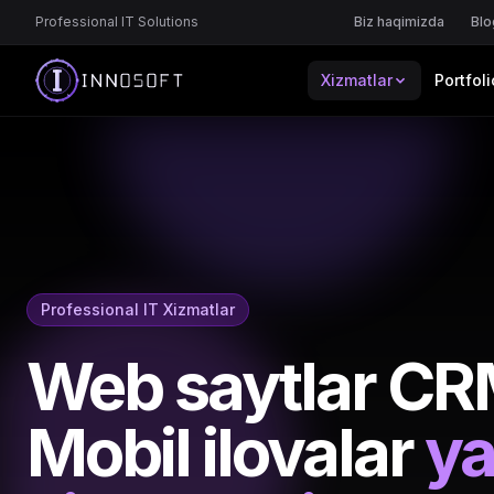
Professional IT Solutions
Biz haqimizda
Blo
Xizmatlar
Portfoli
Professional IT Xizmatlar
Web saytlar CR
Mobil ilovalar
ya