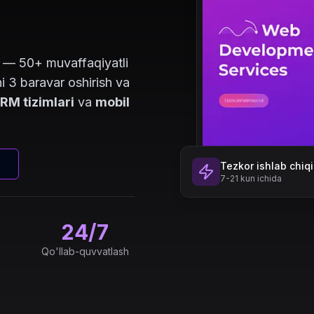
a — 50+ muvaffaqiyatli
i 3 baravar oshirish va
RM tizimlari
va
mobil
Tezkor ishlab chiq
7-21 kun ichida
24/7
Qo'llab-quvvatlash