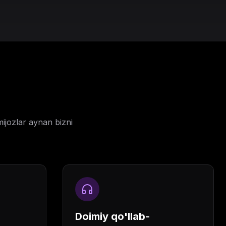
ijozlar aynan bizni
Doimiy qo'llab-