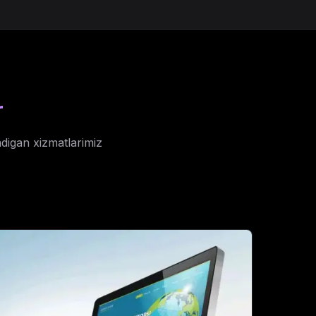
r
adigan xizmatlarimiz