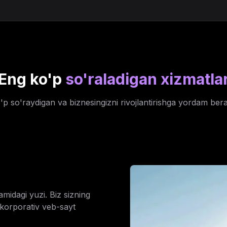
Eng ko'p
so'raladigan xizmatla
'p so'raydigan va biznesingizni rivojlantirishga yordam ber
midagi yuzi. Biz sizning
korporativ veb-sayt