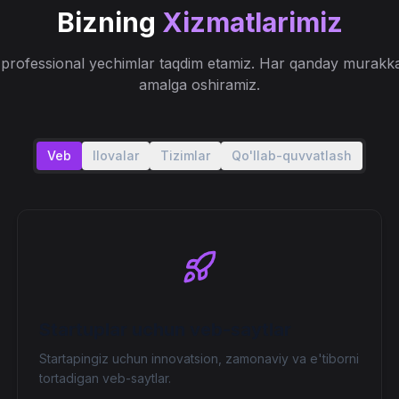
Bizning
Xizmatlarimiz
professional yechimlar taqdim etamiz. Har qanday murakkab
amalga oshiramiz.
Veb
Ilovalar
Tizimlar
Qo'llab-quvvatlash
Startuplar uchun veb-saytlar
Startapingiz uchun innovatsion, zamonaviy va e'tiborni
tortadigan veb-saytlar.