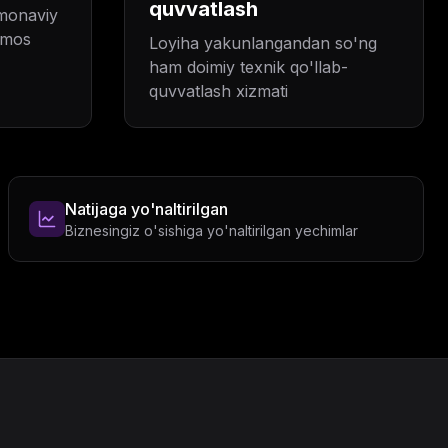
quvvatlash
amonaviy
a mos
Loyiha yakunlangandan so'ng
ham doimiy texnik qo'llab-
quvvatlash xizmati
Natijaga yo'naltirilgan
Biznesingiz o'sishiga yo'naltirilgan yechimlar