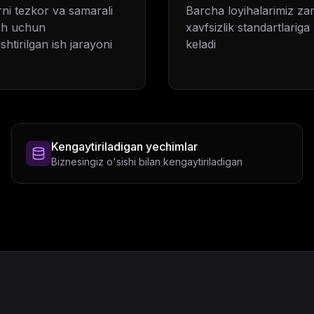
rni tezkor va samarali
Barcha loyihalarimiz z
sh uchun
xavfsizlik standartlarig
shtirilgan ish jarayoni
keladi
Kengaytiriladigan yechimlar
Biznesingiz o'sishi bilan kengaytiriladigan