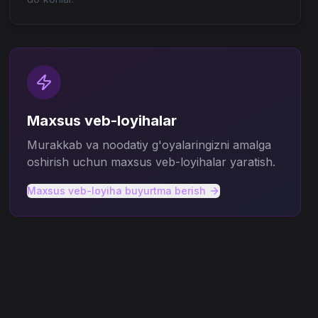
Maxsus veb-loyihalar
Murakkab va noodatiy g'oyalaringizni amalga
oshirish uchun maxsus veb-loyihalar yaratish.
Maxsus veb-loyiha buyurtma berish