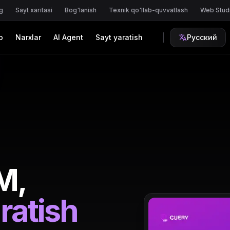
g
Sayt xaritasi
Bog'lanish
Texnik qo'llab-quvvatlash
Web Stud
o
Narxlar
AI Agent
Sayt yaratish
Русский
M,
ratish