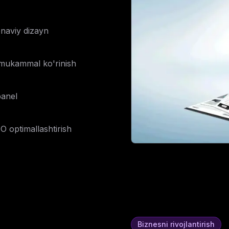
naviy dizayn
 mukammal ko'rinish
panel
O optimallashtirish
Biznesni rivojlantirish