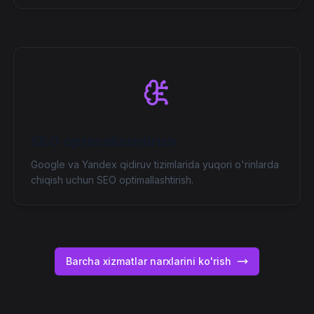
SEO optimallashtirish
Google va Yandex qidiruv tizimlarida yuqori o'rinlarda
chiqish uchun SEO optimallashtirish.
Barcha xizmatlar narxlarini ko'rish