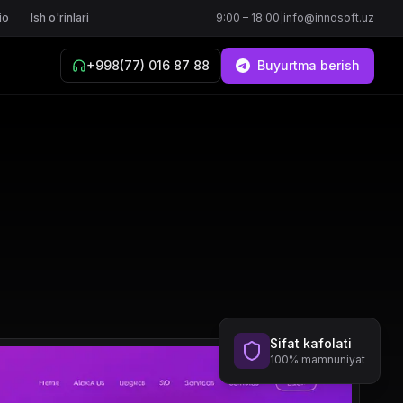
io
Ish o'rinlari
9:00 – 18:00
|
info@innosoft.uz
+998(77) 016 87 88
Buyurtma berish
Sifat kafolati
100% mamnuniyat