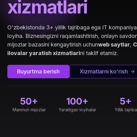
xizmatlari
O'zbekistonda 3+ yillik tajribaga ega IT kompaniy
loyiha. Biznesingizni raqamlashtirish, onlayn savdon
mijozlar bazasini kengaytirish uchun
web saytlar
,
C
ilovalar yaratish xizmatlari
ni taklif etamiz.
Buyurtma berish
Xizmatlarni ko'rish
50+
100+
5+
Mamnun mijozlar
Yaratilgan loyihalar
Yillik tajriba