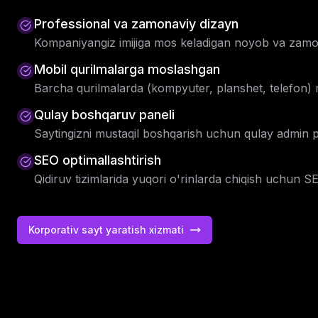
Professional va zamonaviy dizayn
Kompaniyangiz imijiga mos keladigan noyob va zamo
Mobil qurilmalarga moslashgan
Barcha qurilmalarda (kompyuter, planshet, telefon)
Qulay boshqaruv paneli
Saytingizni mustaqil boshqarish uchun qulay admin 
SEO optimallashtirish
Qidiruv tizimlarida yuqori o'rinlarda chiqish uchun SE
Korporativ sayt yaratish xizmati