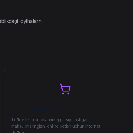
likdagi loyihalarni
Internet do'konlar
To'lov tizimlari bilan integratsiyalashgan,
mahsulotlaringizni online sotish uchun internet
do'konlar.