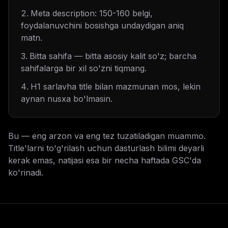
Meta description: 150-160 belgi,
foydalanuvchini bosishga undaydigan aniq
matn.
Bitta sahifa — bitta asosiy kalit so'z; barcha
sahifalarga bir xil so'zni tiqmang.
H1 sarlavha title bilan mazmunan mos, lekin
aynan nusxa bo'lmasin.
Bu — eng arzon va eng tez tuzatiladigan muammo.
Title'larni to'g'rilash uchun dasturlash bilimi deyarli
kerak emas, natijasi esa bir necha haftada GSC'da
ko'rinadi.