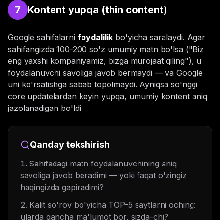
7
Kontent yupqa (thin content)
Google sahifalarni
foydalilik
bo'yicha saralaydi. Agar
sahifangizda 100-200 so'z umumiy matn bo'lsa ("Biz
eng yaxshi kompaniyamiz, bizga murojaat qiling"), u
foydalanuvchi savoliga javob bermaydi — va Google
uni ko'rsatishga sabab topolmaydi. Ayniqsa so'nggi
core updatelardan keyin yupqa, umumiy kontent aniq
jazolanadigan bo'ldi.
Qanday tekshirish
Sahifadagi matn foydalanuvchining aniq
savoliga javob beradimi — yoki faqat o'zingiz
haqingizda gapiradimi?
Kalit so'rov bo'yicha TOP-5 saytlarni oching:
ularda qancha ma'lumot bor, sizda-chi?