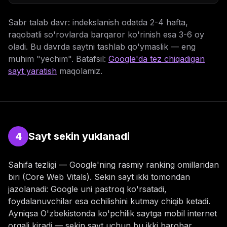
Sabr talab davr: indekslanish odatda 2-4 hafta,
raqobatli so'rovlarda barqaror ko'rinish esa 3-6 oy
oladi. Bu davrda saytni tashlab qo'ymaslik — eng
muhim "yechim". Batafsil:
Google'da tez chiqadigan
sayt yaratish
maqolamiz.
4
Sayt sekin yuklanadi
Sahifa tezligi — Google'ning rasmiy ranking omillaridan
biri (Core Web Vitals). Sekin sayt ikki tomondan
jazolanadi: Google uni pastroq ko'rsatadi,
foydalanuvchilar esa ochilishini kutmay chiqib ketadi.
Ayniqsa O'zbekistonda ko'pchilik saytga mobil internet
orqali kiradi — sekin sayt uchun bu ikki barobar