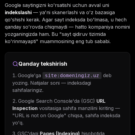
Google saytingizni ko'rsatishi uchun avval uni
indekslashi
— ya'ni skanerlashi va o'z bazasiga
qo'shishi kerak. Agar sayt indeksda bo'lmasa, u hech
qanday so'rovda chiqmaydi — hatto kompaniya nomini
yozganingizda ham. Bu "sayt qidiruv tizimida
ko'rinmayapti" muammosining eng tub sababi.
Qanday tekshirish
Google'ga
deb
site:domeningiz.uz
yozing. Natijalar soni — indeksdagi
sahifalaringiz.
Google Search Console'da (GSC)
URL
Inspection
vositasiga sahifa manzilini kiriting —
"URL is not on Google" chiqsa, sahifa indeksda
yo'q.
GSC'dagi
Pages (Indexing)
hisobotida