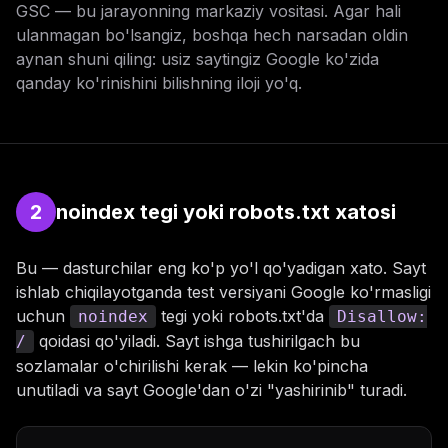
GSC — bu jarayonning markaziy vositasi. Agar hali
ulanmagan bo'lsangiz, boshqa hech narsadan oldin
aynan shuni qiling: usiz saytingiz Google ko'zida
qanday ko'rinishini bilishning iloji yo'q.
2
noindex tegi yoki robots.txt xatosi
Bu — dasturchilar eng ko'p yo'l qo'yadigan xato. Sayt
ishlab chiqilayotganda test versiyani Google ko'rmasligi
uchun
tegi yoki robots.txt'da
noindex
Disallow:
qoidasi qo'yiladi. Sayt ishga tushirilgach bu
/
sozlamalar o'chirilishi kerak — lekin ko'pincha
unutiladi va sayt Google'dan o'zi "yashirinib" turadi.