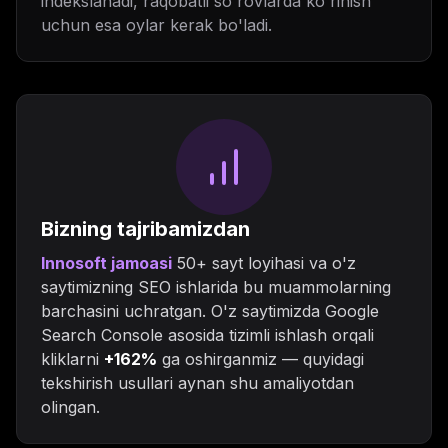
indekslanadi, raqobatli so'rovlarda ko'rinish
uchun esa oylar kerak bo'ladi.
Bizning tajribamizdan
Innosoft jamoasi
50+ sayt loyihasi va o'z
saytimizning SEO ishlarida bu muammolarning
barchasini uchratgan. O'z saytimizda Google
Search Console asosida tizimli ishlash orqali
kliklarni
+162%
ga oshirganmiz — quyidagi
tekshirish usullari aynan shu amaliyotdan
olingan.