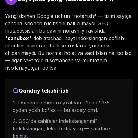
Yangi domen Google uchun "notanish" — tizim saytga
qancha ishonch bildirishni hali bilmaydi. SEO
mutaxassislari bu davrni norasmiy ravishda
"sandbox"
deb atashadi: sayt indekslangan bo'lishi
mumkin, lekin raqobatli so'rovlarda yuqoriga
chiqarilmaydi. Bu normal holat va vaqt bilan hal bo'ladi
— agar sayt to'g'ri sozlangan va muntazam
rivojlanayotgan bo'lsa.
Qanday tekshirish
Domen qachon ro'yxatdan o'tgan? 3-6
oydan yosh bo'lsa — bu asosiy omil.
GSC'da sahifalar indekslanganmi?
Indekslangan, lekin trafik yo'q — sandbox
belgisi.