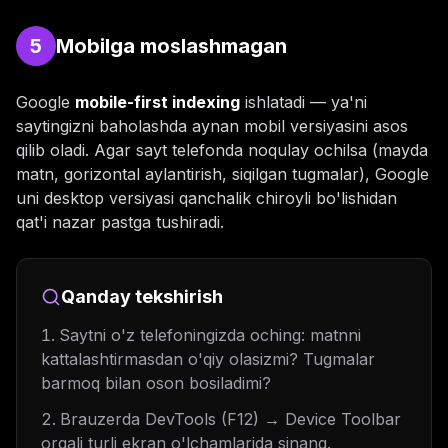
5
Mobilga moslashmagan
Google
mobile-first indexing
ishlatadi — ya'ni
saytingizni baholashda aynan mobil versiyasini asos
qilib oladi. Agar sayt telefonda noqulay ochilsa (mayda
matn, gorizontal aylantirish, siqilgan tugmalar), Google
uni desktop versiyasi qanchalik chiroyli bo'lishidan
qat'i nazar pastga tushiradi.
Qanday tekshirish
Saytni o'z telefoningizda oching: matnni
kattalashtirmasdan o'qiy olasizmi? Tugmalar
barmoq bilan oson bosiladimi?
Brauzerda DevTools (F12) → Device Toolbar
orqali turli ekran o'lchamlarida sinang.