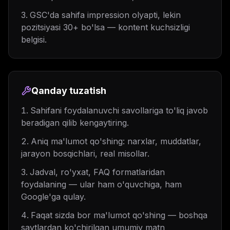
GSC'da sahifa impression olyapti, lekin
pozitsiyasi 30+ bo'lsa — kontent kuchsizligi
belgisi.
Qanday tuzatish
Sahifani foydalanuvchi savollariga to'liq javob
beradigan qilib kengaytiring.
Aniq ma'lumot qo'shing: narxlar, muddatlar,
jarayon bosqichlari, real misollar.
Jadval, ro'yxat, FAQ formatlaridan
foydalaning — ular ham o'quvchiga, ham
Google'ga qulay.
Faqat sizda bor ma'lumot qo'shing — boshqa
saytlardan ko'chirilgan umumiy matn