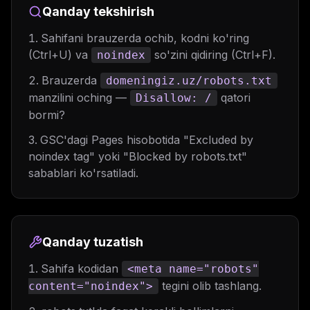
Qanday tekshirish
Sahifani brauzerda ochib, kodni ko'ring
(Ctrl+U) va
so'zini qidiring (Ctrl+F).
noindex
Brauzerda
domeningiz.uz/robots.txt
manzilini oching —
qatori
Disallow: /
bormi?
GSC'dagi Pages hisobotida "Excluded by
noindex tag" yoki "Blocked by robots.txt"
sabablari ko'rsatiladi.
Qanday tuzatish
Sahifa kodidan
<meta name="robots"
tegini olib tashlang.
content="noindex">