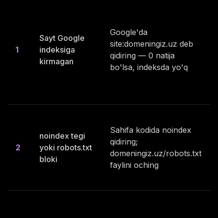
Google'da
Sayt Google
site:domeningiz.uz deb
1
indeksiga
qidiring — 0 natija
kirmagan
bo'lsa, indeksda yo'q
Sahifa kodida noindex
noindex tegi
qidiring;
2
yoki robots.txt
domeningiz.uz/robots.txt
bloki
faylini oching