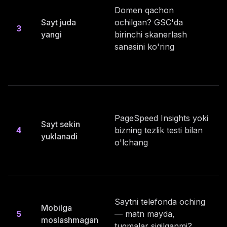
Domen qachon
Sayt juda
ochilgan? GSC'da
3
yangi
birinchi skanerlash
sanasini ko'ring
PageSpeed Insights yoki
Sayt sekin
4
bizning tezlik testi bilan
yuklanadi
o'lchang
Saytni telefonda oching
Mobilga
5
— matn mayda,
moslashmagan
tugmalar siqilganmi?