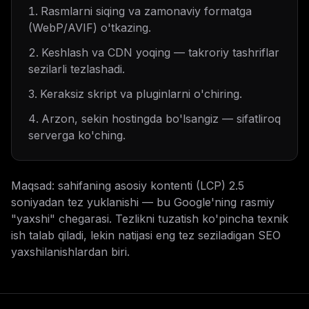
Rasmlarni siqing va zamonaviy formatga
(WebP/AVIF) o'tkazing.
Keshlash va CDN yoqing — takroriy tashriflar
sezilarli tezlashadi.
Keraksiz skript va pluginlarni o'chiring.
Arzon, sekin hostingda bo'lsangiz — sifatliroq
serverga ko'ching.
Maqsad: sahifaning asosiy kontenti (LCP) 2.5
soniyadan tez yuklanishi — bu Google'ning rasmiy
"yaxshi" chegarasi. Tezlikni tuzatish ko'pincha texnik
ish talab qiladi, lekin natijasi eng tez seziladigan SEO
yaxshilanishlardan biri.