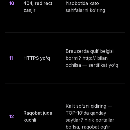
10
404, redirect
hisobotida xato
zanjiri
sahifalarni ko'ring
Brauzerda qulf belgisi
11
HTTPS yo'q
bormi? http:// bilan
ochilsa — sertifikat yo'q
Kalit so'zni qidiring —
Raqobat juda
TOP-10'da qanday
12
kuchli
saytlar? Yirik portallar
bo'lsa, raqobat og'ir