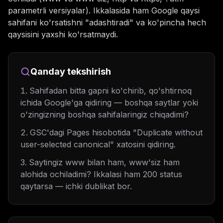
parametrli versiyalar). Ikkalasida ham Google qaysi
sahifani ko'rsatishni "adashtiradi" va ko'pincha hech
qaysisini yaxshi ko'rsatmaydi.
Qanday tekshirish
Sahifadan bitta gapni ko'chirib, qo'shtirnoq
ichida Google'ga qidiring — boshqa saytlar yoki
o'zingizning boshqa sahifalaringiz chiqadimi?
GSC'dagi Pages hisobotida "Duplicate without
user-selected canonical" xatosini qidiring.
Saytingiz www bilan ham, www'siz ham
alohida ochiladimi? Ikkalasi ham 200 status
qaytarsa — ichki dublikat bor.