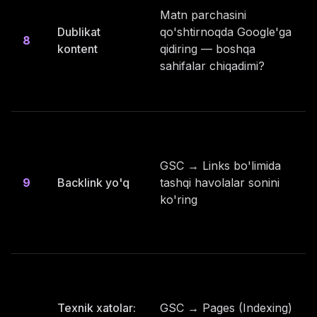
Matn parchasini
Dublikat
qo'shtirnoqda Google'ga
8
kontent
qidiring — boshqa
sahifalar chiqadimi?
GSC → Links bo'limida
9
Backlink yo'q
tashqi havolalar sonini
ko'ring
Texnik xatolar:
GSC → Pages (Indexing)