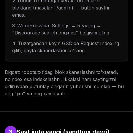
robots.txt'da faqat kerakli bo'limlarni
bloklang (masalan, /admin) — butun saytni
emas.
WordPress'da: Settings → Reading →
"Discourage search engines" belgisini oling.
Tuzatgandan keyin GSC'da Request Indexing
qilib, qayta skanerlashni so'rang.
Diqqat: robots.txt'dagi blok skanerlashni to'xtatadi,
noindex esa indekslashni. Ikkalasi ham saytingizni
qidiruvdan butunlay chiqarib yuborishi mumkin — bu
eng "jim" va eng xavfli xato.
3
Sayt juda yangi (sandbox davri)