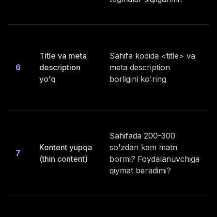
Title va meta
Sahifa kodida <title> va
6
description
meta description
yo'q
borligini ko'ring
Sahifada 200-300
Kontent yupqa
so'zdan kam matn
7
(thin content)
bormi? Foydalanuvchiga
qiymat beradimi?