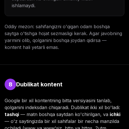
ishlamaydi.
Oddiy mezon: sahifangizni o'qigan odam boshqa
saytga o'tishga hojat sezmasligi kerak. Agar javobning
yarmini olib, qolganini boshqa joydan qidirsa —
kontent hali yetarli emas.
8
Dublikat kontent
Google bir xil kontentning bitta versiyasini tanlab,
qolganini indeksdan chiqaradi. Dublikat ikki xil bo'ladi:
tashqi
— matn boshqa saytdan ko'chirilgan, va
ichki
— o'z saytingizda bir xil sahifalar bir necha manzilda
ochiladi (www va www'siz, http va https, ?utm