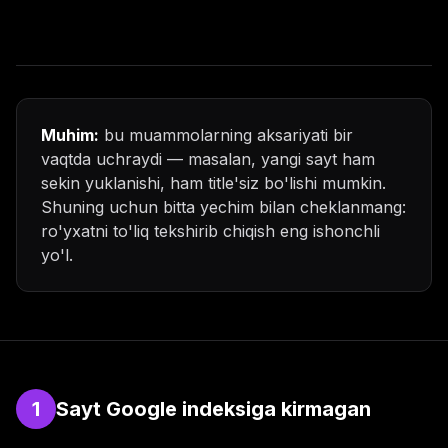
Muhim:
bu muammolarning aksariyati bir
vaqtda uchraydi — masalan, yangi sayt ham
sekin yuklanishi, ham title'siz bo'lishi mumkin.
Shuning uchun bitta yechim bilan cheklanmang:
ro'yxatni to'liq tekshirib chiqish eng ishonchli
yo'l.
1
Sayt Google indeksiga kirmagan