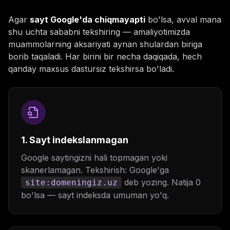
Agar
sayt Google'da chiqmayapti
bo'lsa, avval mana
shu uchta sababni tekshiring — amaliyotimizda
muammolarning aksariyati aynan shulardan biriga
borib taqaladi. Har birini bir necha daqiqada, hech
qanday maxsus dastursiz tekshirsa bo'ladi.
1. Sayt indekslanmagan
Google saytingizni hali topmagan yoki
skanerlamagan. Tekshirish: Google'ga
deb yozing. Natija 0
site:domeningiz.uz
bo'lsa — sayt indeksda umuman yo'q.