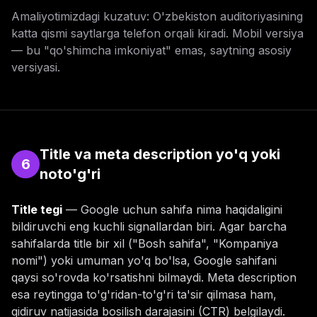
Amaliyotimizdagi kuzatuv: O'zbekiston auditoriyasining
katta qismi saytlarga telefon orqali kiradi. Mobil versiya
— bu "qo'shimcha imkoniyat" emas, saytning asosiy
versiyasi.
Title va meta description yo'q yoki
6
noto'g'ri
Title tegi
— Google uchun sahifa nima haqidaligini
bildiruvchi eng kuchli signallardan biri. Agar barcha
sahifalarda title bir xil ("Bosh sahifa", "Kompaniya
nomi") yoki umuman yo'q bo'lsa, Google sahifani
qaysi so'rovda ko'rsatishni bilmaydi. Meta description
esa reytingga to'g'ridan-to'g'ri ta'sir qilmasa ham,
qidiruv natijasida bosilish darajasini (CTR) belgilaydi.