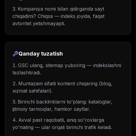
Kompaniya nomi bilan qidirganda sayt
chiqadimi? Chiqsa — indeks joyida, faqat
avtoritet yetishmayapti.
Qanday tuzatish
GSC ulang, sitemap yuboring — indekslashni
tezlashtiradi.
Muntazam sifatli kontent chiqaring (blog,
xizmat sahifalari).
Birinchi backlinklarni to'plang: kataloglar,
ijtimoiy tarmoqlar, hamkor saytlar.
Avval past raqobatli, aniq so'rovlarga
yo'naling — ular orqali birinchi trafik keladi.