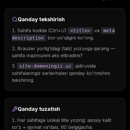
Qanday tekshirish
Sahifa kodida (Ctrl+U)
va
<title>
meta
bor-yo'qligini ko'ring.
description
Brauzer yorlig'idagi (tab) yozuvga qarang —
sahifa mazmunini aks ettiradimi?
qidiruvida
site:domeningiz.uz
sahifalaringiz sarlavhalari qanday ko'rinishini
tekshiring.
Qanday tuzatish
Har sahifaga unikal title yozing: asosiy kalit
so'z + qiymat va'dasi, 60 belgigacha.