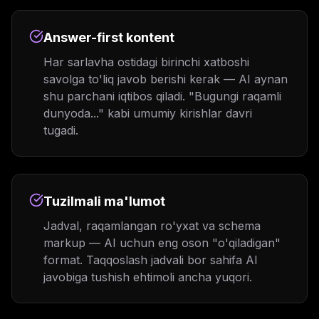
Answer-first kontent
Har sarlavha ostidagi birinchi xatboshi
savolga to'liq javob berishi kerak — AI aynan
shu parchani iqtibos qiladi. "Bugungi raqamli
dunyoda..." kabi umumiy kirishlar davri
tugadi.
Tuzilmali ma'lumot
Jadval, raqamlangan ro'yxat va schema
markup — AI uchun eng oson "o'qiladigan"
format. Taqqoslash jadvali bor sahifa AI
javobiga tushish ehtimoli ancha yuqori.