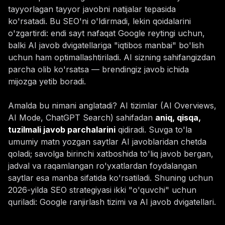
tayyorlagan tayyor javobni natijalar tepasida
ko'rsatadi. Bu SEO'ni o'ldirmadi, lekin qoidalarini
o'zgartirdi: endi sayt nafaqat Google reytingi uchun,
balki AI javob dvigatellariga "iqtibos manbai" bo'lish
uchun ham optimallashtiriladi. AI sizning sahifangizdan
parcha olib ko'rsatsa — brendingiz javob ichida
mijozga yetib boradi.
Amalda bu nimani anglatadi? AI tizimlar (AI Overviews,
AI Mode, ChatGPT Search) sahifadan
aniq, qisqa,
tuzilmali javob parchalarini
qidiradi. Suvga to'la
umumiy matn yozgan saytlar AI javoblaridan chetda
qoladi; savolga birinchi xatboshida to'liq javob bergan,
jadval va raqamlangan ro'yxatlardan foydalangan
saytlar esa manba sifatida ko'rsatiladi. Shuning uchun
2026-yilda SEO strategiyasi ikki "o'quvchi" uchun
quriladi: Google ranjirlash tizimi va AI javob dvigatellari.