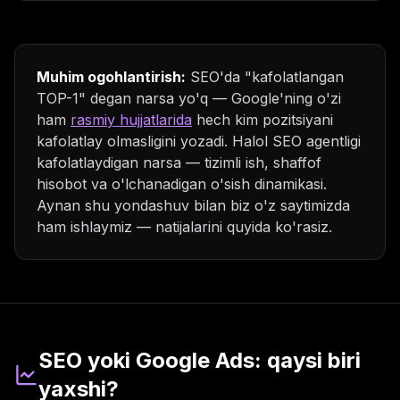
Muhim ogohlantirish:
SEO'da "kafolatlangan
TOP-1" degan narsa yo'q — Google'ning o'zi
ham
rasmiy hujjatlarida
hech kim pozitsiyani
kafolatlay olmasligini yozadi. Halol SEO agentligi
kafolatlaydigan narsa — tizimli ish, shaffof
hisobot va o'lchanadigan o'sish dinamikasi.
Aynan shu yondashuv bilan biz o'z saytimizda
ham ishlaymiz — natijalarini quyida ko'rasiz.
SEO yoki Google Ads: qaysi biri
yaxshi?