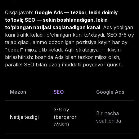
Qisqa javob:
Google Ads — tezkor, lekin doimiy
to'lovli; SEO — sekin boshlanadigan, lekin
to'plangan natijasi saqlanadigan kanal
. Ads yoqilgan
kuni trafik keladi, o'chirilgan kuni to'xtaydi. SEO 3-6 oy
talab qiladi, ammo qozonilgan pozitsiya keyin har oy
"bepul" mijoz olib keladi. Aqlli strategiya — ikkisini
birlashtirish: boshida Ads bilan tezkor mijoz olish,
parallel SEO bilan uzoq muddatli poydevor qurish.
Mezon
SEO
Google Ads
3-6 oy
Bir necha
Natija tezligi
(barqaror
soat ichida
o'sish)