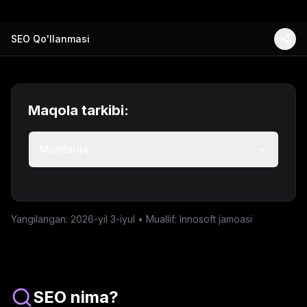
SEO Qo'llanmasi
Maqola tarkibi:
Mundarija
Yangilangan: 2026-yil 3-iyul • Muallif: Innosoft jamoasi
SEO nima?