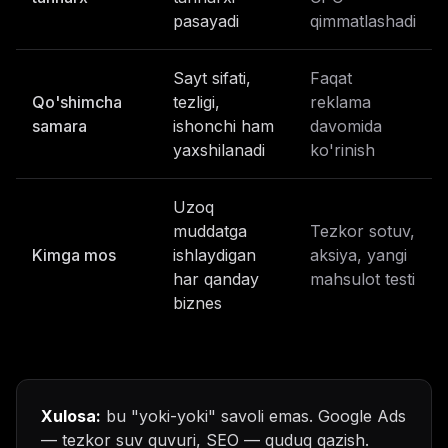
pasayadi
qimmatlashadi
Sayt sifati,
Faqat
Qo'shimcha
tezligi,
reklama
samara
ishonchi ham
davomida
yaxshilanadi
ko'rinish
Uzoq
muddatga
Tezkor sotuv,
Kimga mos
ishlaydigan
aksiya, yangi
har qanday
mahsulot testi
biznes
Xulosa:
bu "yoki-yoki" savoli emas. Google Ads
— tezkor suv quvuri, SEO — quduq qazish.