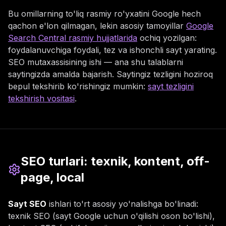
Bu omillarning to'liq rasmiy ro'yxatini Google hech
qachon e'lon qilmagan, lekin asosiy tamoyillar
Google
Search Central rasmiy hujjatlarida
ochiq yozilgan:
foydalanuvchiga foydali, tez va ishonchli sayt yarating.
SEO mutaxassisining ishi — ana shu talablarni
saytingizda amalda bajarish. Saytingiz tezligini hoziroq
bepul tekshirib ko'rishingiz mumkin:
sayt tezligini
tekshirish vositasi
.
SEO turlari: texnik, kontent, off-
page, local
Sayt SEO
ishlari to'rt asosiy yo'nalishga bo'linadi:
texnik SEO (sayt Google uchun o'qilishi oson bo'lishi),