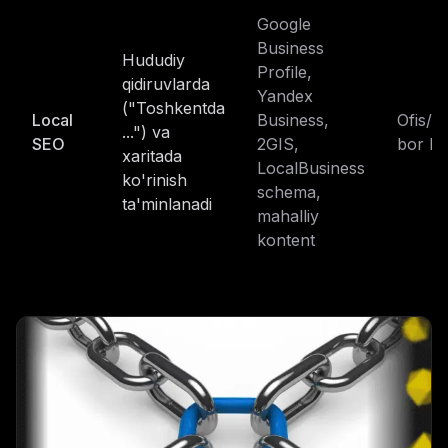
Google
Business
Hududiy
Profile,
qidiruvlarda
Yandex
("Toshkentda
Local
Business,
Ofis/do
...") va
SEO
2GIS,
bor bi
xaritada
LocalBusiness
ko'rinish
schema,
ta'minlanadi
mahalliy
kontent