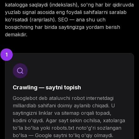
katalogga saqlaydi (indekslash), so'ng har bir qidiruvda
yuzlab signal asosida eng foydali sahifalarni saralab
ko'rsatadi (ranjirlash). SEO — ana shu uch
bosqichning har birida saytingizga yordam berish
demakdir.
1
Crawling — saytni topish
Googlebot deb ataluvchi robot internetdagi
milliardlab sahifani doimiy aylanib chiqadi. U
saytingizni linklar va sitemap orqali topadi,
kodini o'qiydi. Agar sayt sekin ochilsa, xatolarga
to'la bo'lsa yoki robots.txt noto'g'ri sozlangan
bo'lsa — Google saytni to'liq o'qiy olmaydi.