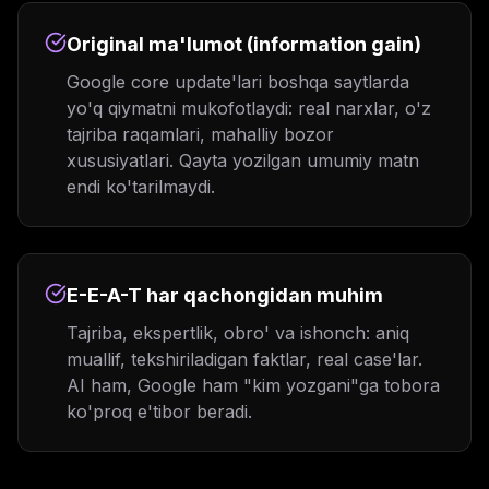
Original ma'lumot (information gain)
Google core update'lari boshqa saytlarda
yo'q qiymatni mukofotlaydi: real narxlar, o'z
tajriba raqamlari, mahalliy bozor
xususiyatlari. Qayta yozilgan umumiy matn
endi ko'tarilmaydi.
E-E-A-T har qachongidan muhim
Tajriba, ekspertlik, obro' va ishonch: aniq
muallif, tekshiriladigan faktlar, real case'lar.
AI ham, Google ham "kim yozgani"ga tobora
ko'proq e'tibor beradi.