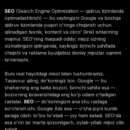
SEO
(Search Engine Optimization — qidiruv tizimlarida
optimallashtirish) — bu saytingizni Google va boshqa
qidiruv tizimlarida yuqori o'ringa chiqarish uchun
qilinadigan texnik, kontent va obro' (link) ishlarining
majmui. SEO'ning maqsadi oddiy: mijoz sizning
xizmatingizni qidirganda, saytingiz birinchi sahifada
chiqishi va reklama byudjetisiz doimiy mijozlar oqimini
ta'minlashi.
Buni real hayotdagi misol bilan tushuntiramiz.
Tasavvur qiling, do'koningiz bor. Google — bu
shaharning eng katta bozori, birinchi sahifa esa —
bozorning kiraverishidagi eng ko'p odam o'tadigan
rastalar.
SEO
— do'koningizni ana shu rastaga
ko'chirish ishi. Google Ads esa — o'sha joyni kunlik
ijaraga olish: to'lov to'xtadi — joy ham ketadi. SEO'da
esa o'rin bir marta qozonilgach, oylab-yillab mijoz olib
keladi.