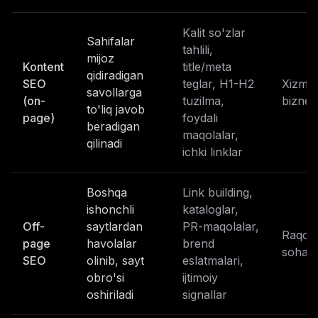
Kalit so'zlar
Sahifalar
tahlili,
mijoz
Kontent
title/meta
qidiradigan
SEO
teglar, H1-H2
Xizmat
savollarga
(on-
tuzilma,
biznes
to'liq javob
page)
foydali
beradigan
maqolalar,
qilinadi
ichki linklar
Boshqa
Link building,
ishonchli
kataloglar,
Off-
saytlardan
PR-maqolalar,
Raqoba
page
havolalar
brend
sohala
SEO
olinib, sayt
eslatmalari,
obro'si
ijtimoiy
oshiriladi
signallar