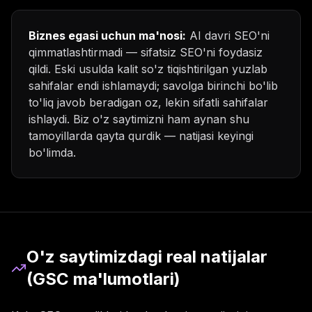
Biznes egasi uchun ma'nosi:
AI davri SEO'ni
qimmatlashtirmadi — sifatsiz SEO'ni foydasiz
qildi. Eski usulda kalit so'z tiqishtirilgan yuzlab
sahifalar endi ishlamaydi; savolga birinchi bo'lib
to'liq javob beradigan oz, lekin sifatli sahifalar
ishlaydi. Biz o'z saytimizni ham aynan shu
tamoyillarda qayta qurdik — natijasi keyingi
bo'limda.
O'z saytimizdagi real natijalar
(GSC ma'lumotlari)