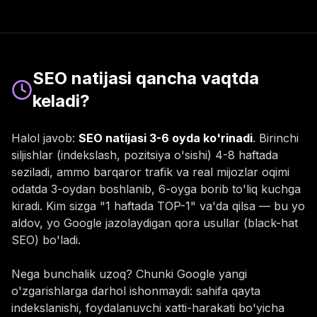
SEO natijasi qancha vaqtda
keladi?
Halol javob:
SEO natijasi 3-6 oyda ko'rinadi
. Birinchi
siljishlar (indekslash, pozitsiya o'sishi) 4-8 haftada
seziladi, ammo barqaror trafik va real mijozlar oqimi
odatda 3-oydan boshlanib, 6-oyga borib to'liq kuchga
kiradi. Kim sizga "1 haftada TOP-1" va'da qilsa — bu yo
aldov, yo Google jazolaydigan qora usullar (black-hat
SEO) bo'ladi.
Nega bunchalik uzoq? Chunki Google yangi
o'zgarishlarga darhol ishonmaydi: sahifa qayta
indekslanishi, foydalanuvchi xatti-harakati bo'yicha