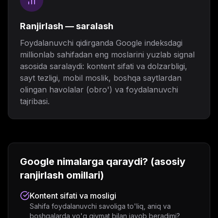
Ranjirlash — saralash
Foydalanuvchi qidirganda Google indeksdagi
millionlab sahifadan eng moslarini yuzlab signal
asosida saralaydi: kontent sifati va dolzarbligi,
sayt tezligi, mobil moslik, boshqa saytlardan
olingan havolalar (obro') va foydalanuvchi
tajribasi.
Google nimalarga qaraydi? (asosiy
ranjirlash omillari)
Kontent sifati va mosligi
Sahifa foydalanuvchi savoliga to'liq, aniq va
boshqalarda yo'q qiymat bilan javob beradimi?