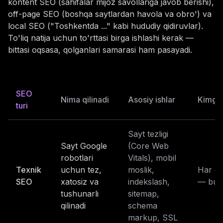
kontent SEO (sahifalar mijoz savollariga javob berishi),
off-page SEO (boshqa saytlardan havola va obro') va
local SEO ("Toshkentda ..." kabi hududiy qidiruvlar).
To'liq natija uchun to'rttasi birga ishlashi kerak —
bittasi oqsasa, qolganlari samarasi ham pasayadi.
SEO
Nima qilinadi
Asosiy ishlar
Kimga
turi
Sayt tezligi
Sayt Google
(Core Web
robotlari
Vitals), mobil
Texnik
uchun tez,
moslik,
Har qa
SEO
xatosiz va
indekslash,
— bu 
tushunarli
sitemap,
qilinadi
schema
markup, SSL