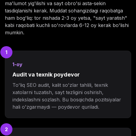
ma'lumot yig'ilishi va sayt obro'si asta-sekin
tasdiqlanishi kerak. Muddat sohangizdagi raqobatga
ham bog'liq: tor nishada 2-3 oy yetsa, "sayt yaratish"
kabi raqobati kuchli so'rovlarda 6-12 oy kerak bo'lishi
mumkin.
1
1-oy
Audit va texnik poydevor
To'liq SEO audit, kalit so'zlar tahlili, texnik
xatolarni tuzatish, sayt tezligini oshirish,
indekslashni sozlash. Bu bosqichda pozitsiyalar
hali o'zgarmaydi — poydevor quriladi.
2