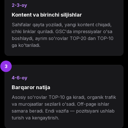
2-3-oy
Kontent va birinchi siljishlar
Sahifalar qayta yoziladi, yangi kontent chiqadi,
ichki linklar quriladi. GSC'da impressiyalar o'sa
boshlaydi, ayrim so'rovlar TOP-20 dan TOP-10
ga ko'tariladi.
3
4-6-oy
Barqaror natija
Asosiy so'rovlar TOP-10 ga kiradi, organik trafik
va murojaatlar sezilarli o'sadi. Off-page ishlar
samara beradi. Endi vazifa — pozitsiyani ushlab
turish va kengaytirish.