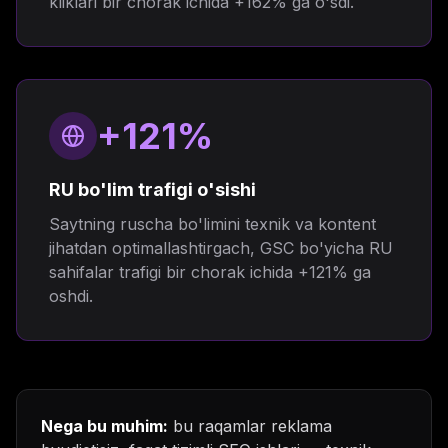
kliklari bir chorak ichida +162% ga o'sdi.
+121%
RU bo'lim trafigi o'sishi
Saytning ruscha bo'limini texnik va kontent
jihatdan optimallashtirgach, GSC bo'yicha RU
sahifalar trafigi bir chorak ichida +121% ga
oshdi.
Nega bu muhim:
bu raqamlar reklama