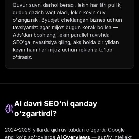
Quvur suvni darhol beradi, lekin har litri pullik;
quduq qazish vaqt oladi, lekin keyin suv
o'zingizniki. Byudjeti cheklangan biznes uchun
tavsiyamiz: agar mijoz bugun kerak bo'lsa —
Ads'dan boshlang, lekin parallel ravishda
SEO'ga investitsiya qiling, aks holda bir yildan
keyin ham har mijoz uchun reklama to'lab
o'tirasiz.
AI davri SEO'ni qanday
o'zgartirdi?
2024-2026-yillarda qidiruv tubdan o'zgardi: Google
endi ko'p so'rovlarga
AI Overviews
— sun'iy intellekt