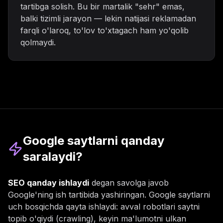
tartibga solish. Bu bir martalik "sehr" emas,
balki tizimli jarayon — lekin natijasi reklamadan
farqli o'laroq, to'lov to'xtagach ham yo'qolib
qolmaydi.
Google saytlarni qanday
saralaydi?
SEO qanday ishlaydi
degan savolga javob
Google'ning ish tartibida yashiringan. Google saytlarni
uch bosqichda qayta ishlaydi: avval robotlari saytni
topib o'qiydi (crawling), keyin ma'lumotni ulkan