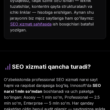
byudjetisiz, faqat tizimli SEO ishlari — texnik
tuzatishlar, kontentni qayta strukturalash va
ichki linklar — hisobiga erishilgan. Aynan shu
jarayonni biz mijoz saytlariga ham qo'llaymiz:
SEO xizmati sahifasida
ish bosqichlari batafsil
yozilgan.
SEO xizmati qancha turadi?
O'zbekistonda professional SEO xizmati narxi sayt
hajmi va raqobat darajasiga bog'liq. Innosoft'da
SEO
narxi 1 mln so'mdan
boshlanadi va uch paketga
bo'lingan: Asosiy — 1 mln so'm, Professional — 2.5
mln so'm, Enterprise — 5 mln so'm. Har qanday
paketdan oldin bepul audit qilamiz — saytingizga aslida