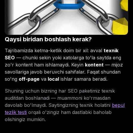
Qaysi biridan boshlash kerak?
Tajribamizda ketma-ketlik doim bir xil: avval
texnik
SEO
— chunki sekin yoki xatolarga to'la saytda eng
zo'r kontent ham ishlamaydi. Keyin
kontent
— mijoz
savollariga javob beruvchi sahifalar. Faqat shundan
so'ng
off-page
va
local
ishlar samara beradi.
Shuning uchun bizning har SEO paketimiz texnik
auditdan boshlanadi — muammoni ko'rmasdan
davolab bo'lmaydi. Saytingizning texnik holatini
bepul
tezlik testi
orqali o'zingiz ham dastlabki baholab
olishingiz mumkin.