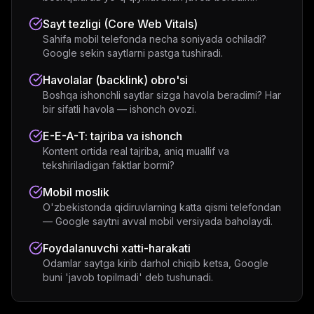
Sayt tezligi (Core Web Vitals)
Sahifa mobil telefonda necha soniyada ochiladi?
Google sekin saytlarni pastga tushiradi.
Havolalar (backlink) obro'si
Boshqa ishonchli saytlar sizga havola beradimi? Har
bir sifatli havola — ishonch ovozi.
E-E-A-T: tajriba va ishonch
Kontent ortida real tajriba, aniq muallif va
tekshiriladigan faktlar bormi?
Mobil moslik
O'zbekistonda qidiruvlarning katta qismi telefondan
— Google saytni avval mobil versiyada baholaydi.
Foydalanuvchi xatti-harakati
Odamlar saytga kirib darhol chiqib ketsa, Google
buni 'javob topilmadi' deb tushunadi.