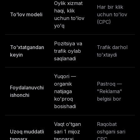
Oylik xizmat
Har bir klik
haqi, klik
To'lov modeli
uchun to'lov
uchun to'lov
(CPC)
yo'q
Pozitsiya va
To'xtatgandan
Trafik darhol
trafik oylab
keyin
to'xtaydi
saqlanadi
Yuqori —
organik
Pastroq —
Foydalanuvchi
natijaga
"Reklama"
ishonchi
ko'proq
belgisi bor
bosishadi
Vaqt o'tgan
Raqobat
Uzoq muddatli
sari 1 mijoz
oshgani sari
tannarx
tannarxi
CPC