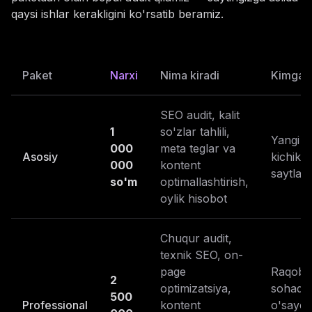
qaysi ishlar kerakligini ko'rsatib beramiz.
Paket
Narxi
Nima kiradi
Kimga 
SEO audit, kalit
1
so'zlar tahlili,
Yangi y
000
meta teglar va
Asosiy
kichik
000
kontent
saytlar
so'm
optimallashtirish,
oylik hisobot
Chuqur audit,
texnik SEO, on-
page
Raqobat
2
optimizatsiya,
sohada
500
Professional
kontent
o'sayot