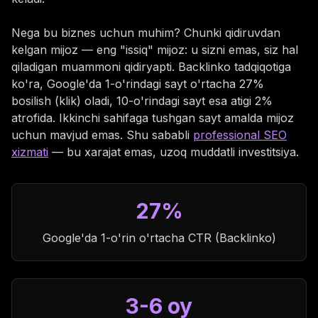
Nega bu biznes uchun muhim? Chunki qidiruvdan
kelgan mijoz — eng "issiq" mijoz: u sizni emas, siz hal
qiladigan muammoni qidiryapti. Backlinko tadqiqotiga
ko'ra, Google'da 1-o'rindagi sayt o'rtacha 27%
bosilish (klik) oladi, 10-o'rindagi sayt esa atigi 2%
atrofida. Ikkinchi sahifaga tushgan sayt amalda mijoz
uchun mavjud emas. Shu sababli
professional SEO
xizmati
— bu xarajat emas, uzoq muddatli investitsiya.
27%
Google'da 1-o'rin o'rtacha CTR (Backlinko)
3-6 oy