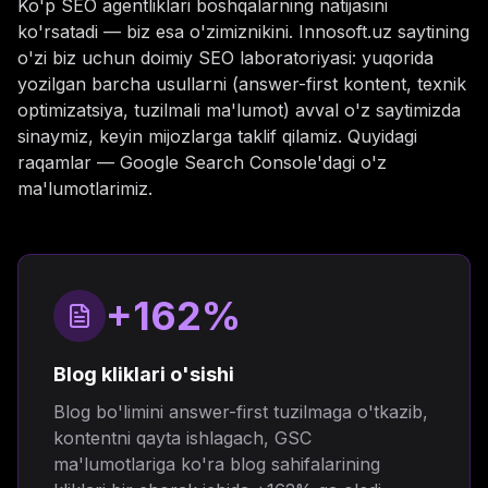
Ko'p SEO agentliklari boshqalarning natijasini
ko'rsatadi — biz esa o'zimiznikini. Innosoft.uz saytining
o'zi biz uchun doimiy SEO laboratoriyasi: yuqorida
yozilgan barcha usullarni (answer-first kontent, texnik
optimizatsiya, tuzilmali ma'lumot) avval o'z saytimizda
sinaymiz, keyin mijozlarga taklif qilamiz. Quyidagi
raqamlar — Google Search Console'dagi o'z
ma'lumotlarimiz.
+162%
Blog kliklari o'sishi
Blog bo'limini answer-first tuzilmaga o'tkazib,
kontentni qayta ishlagach, GSC
ma'lumotlariga ko'ra blog sahifalarining