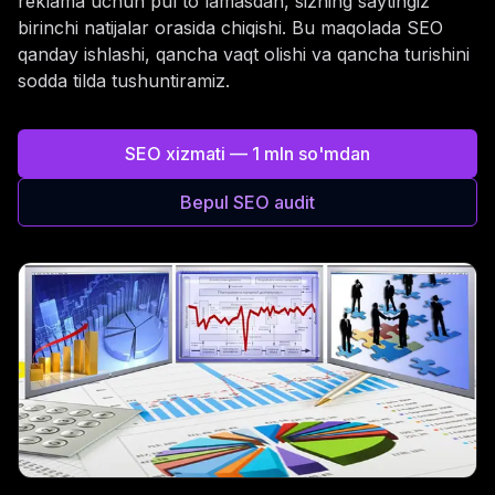
reklama uchun pul to'lamasdan, sizning saytingiz
birinchi natijalar orasida chiqishi. Bu maqolada SEO
qanday ishlashi, qancha vaqt olishi va qancha turishini
sodda tilda tushuntiramiz.
SEO xizmati — 1 mln so'mdan
Bepul SEO audit