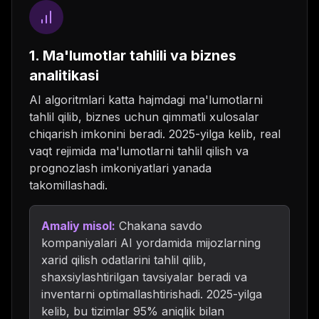
1. Ma'lumotlar tahlili va biznes
analitikasi
AI algoritmlari katta hajmdagi ma'lumotlarni
tahlil qilib, biznes uchun qimmatli xulosalar
chiqarish imkonini beradi. 2025-yilga kelib, real
vaqt rejimida ma'lumotlarni tahlil qilish va
prognozlash imkoniyatlari yanada
takomillashadi.
Amaliy misol:
Chakana savdo
kompaniyalari AI yordamida mijozlarning
xarid qilish odatlarini tahlil qilib,
shaxsiylashtirilgan tavsiyalar beradi va
inventarni optimallashtirishadi. 2025-yilga
kelib, bu tizimlar 95% aniqlik bilan