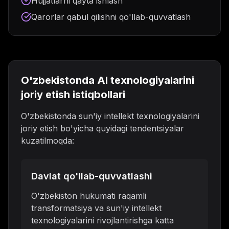
Hujjatlarni qayta ishlash
Qarorlar qabul qilishni qo'llab-quvvatlash
O'zbekistonda AI texnologiyalarini
joriy etish istiqbollari
O'zbekistonda sun'iy intellekt texnologiyalarini
joriy etish bo'yicha quyidagi tendentsiyalar
kuzatilmoqda:
Davlat qo'llab-quvvatlashi
O'zbekiston hukumati raqamli
transformatsiya va sun'iy intellekt
texnologiyalarini rivojlantirishga katta