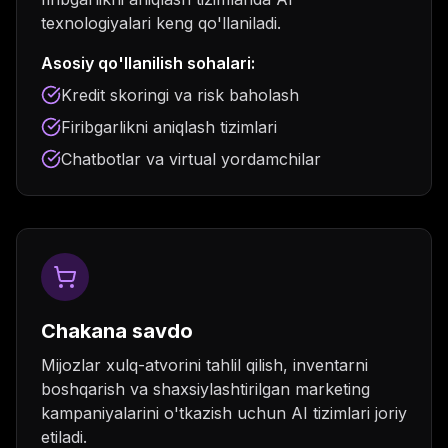
texnologiyalari keng qo'llaniladi.
Asosiy qo'llanilish sohalari:
Kredit skoringi va risk baholash
Firibgarlikni aniqlash tizimlari
Chatbotlar va virtual yordamchilar
Chakana savdo
Mijozlar xulq-atvorini tahlil qilish, inventarni
boshqarish va shaxsiylashtirilgan marketing
kampaniyalarini o'tkazish uchun AI tizimlari joriy
etiladi.