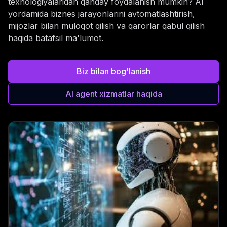
texnologiyalaridan qanday foydalanish mumkin? AI
yordamida biznes jarayonlarini avtomatlashtirish,
mijozlar bilan muloqot qilish va qarorlar qabul qilish
haqida batafsil ma'lumot.
Biz bilan bog'lanish
AI agent xizmatlar haqida