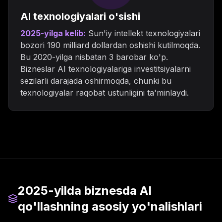
AI texnologiyalari o'sishi
2025-yilga kelib:
Sun'iy intellekt texnologiyalari
bozori 190 milliard dollardan oshishi kutilmoqda.
Bu 2020-yilga nisbatan 3 barobar ko'p.
Bizneslar AI texnologiyalariga investitsiyalarni
sezilarli darajada oshirmoqda, chunki bu
texnologiyalar raqobat ustunligini ta'minlaydi.
2025-yilda biznesda AI
qo'llashning asosiy yo'nalishlari