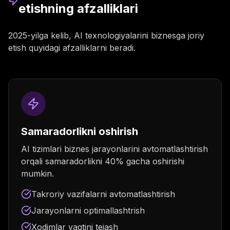
etishning afzalliklari
2025-yilga kelib, AI texnologiyalarini biznesga joriy
etish quyidagi afzalliklarni beradi.
Samaradorlikni oshirish
AI tizimlari biznes jarayonlarini avtomatlashtirish
orqali samaradorlikni 40% gacha oshirishi
mumkin.
Takroriy vazifalarni avtomatlashtirish
Jarayonlarni optimallashtrish
Xodimlar vaqtini tejash