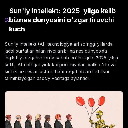
Sun'iy intellekt: 2025-yilga kelib
biznes dunyosini o'zgartiruvchi
kuch
Sun'iy intellekt (AI) texnologiyalari so'nggi yillarda
jadal sur'atlar bilan rivojlanib, biznes dunyosida
inqilobiy o'zgarishlarga sabab bo'lmoqda. 2025-yilga
kelib, AI nafaqat yirik korporatsiyalar, balki o'rta va
kichik bizneslar uchun ham raqobatbardoshlikni
ta'minlaydigan asosiy vositaga aylanadi.