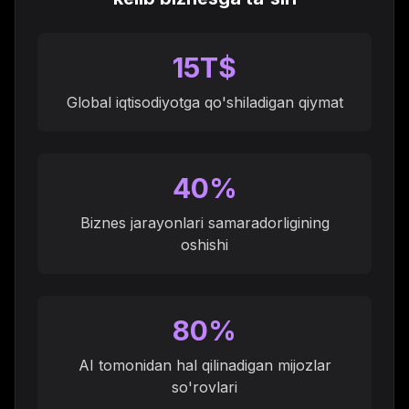
15T$
Global iqtisodiyotga qo'shiladigan qiymat
40%
Biznes jarayonlari samaradorligining
oshishi
80%
AI tomonidan hal qilinadigan mijozlar
so'rovlari