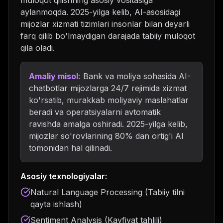
aylanmoqda. 2025-yilga kelib, AI-asosidagi
mijozlar xizmati tizimlari insonlar bilan deyarli
farq qilib bo'lmaydigan darajada tabiiy muloqot
qila oladi.
Amaliy misol:
Bank va moliya sohasida AI-
chatbotlar mijozlarga 24/7 rejimida xizmat
ko'rsatib, murakkab moliyaviy maslahatlar
beradi va operatsiyalarni avtomatik
ravishda amalga oshiradi. 2025-yilga kelib,
mijozlar so'rovlarining 80% dan ortig'i AI
tomonidan hal qilinadi.
Asosiy texnologiyalar:
Natural Language Processing (Tabiiy tilni
qayta ishlash)
Sentiment Analysis (Kayfiyat tahlili)