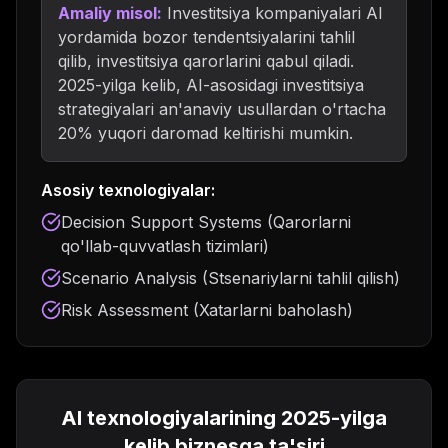
Amaliy misol:
Investitsiya kompaniyalari AI
yordamida bozor tendentsiyalarini tahlil
qilib, investitsiya qarorlarini qabul qiladi.
2025-yilga kelib, AI-asosidagi investitsiya
strategiyalari an'anaviy usullardan o'rtacha
20% yuqori daromad keltirishi mumkin.
Asosiy texnologiyalar:
Decision Support Systems (Qarorlarni
qo'llab-quvvatlash tizimlari)
Scenario Analysis (Stsenariylarni tahlil qilish)
Risk Assessment (Xatarlarni baholash)
AI texnologiyalarining 2025-yilga
kelib biznesga ta'siri