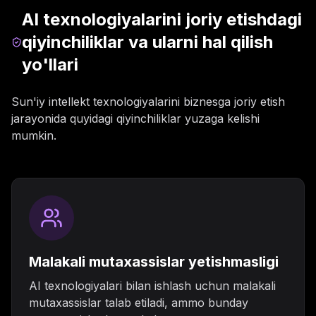
AI texnologiyalarini joriy etishdagi
qiyinchiliklar va ularni hal qilish
yo'llari
Sun'iy intellekt texnologiyalarini biznesga joriy etish
jarayonida quyidagi qiyinchiliklar yuzaga kelishi
mumkin.
Malakali mutaxassislar yetishmasligi
AI texnologiyalari bilan ishlash uchun malakali
mutaxassislar talab etiladi, ammo bunday