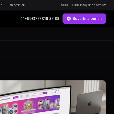
io
Ish o'rinlari
9:00 – 18:00
|
info@innosoft.uz
+998(77) 016 87 88
Buyurtma berish