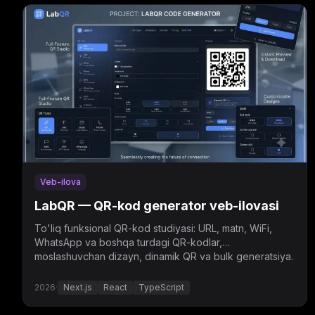
Veb-ilova
LabQR — QR-kod generator veb-ilovasi
To'liq funksional QR-kod studiyasi: URL, matn, WiFi,
WhatsApp va boshqa turdagi QR-kodlar,
moslashuvchan dizayn, dinamik QR va bulk generatsiya.
2026
·
Next.js
React
TypeScript