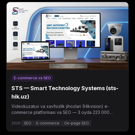
E-commerce va SEO
STS — Smart Technology Systems (sts-
hik.uz)
Videokuzatuv va xavfsizlik jihozlari (Hikvision) e-
commerce platformasi va SEO — 3 oyda 223 000
ko'rsatish, o'rtacha pozitsiya 7.3.
2026
·
SEO
E-commerce
On-page SEO