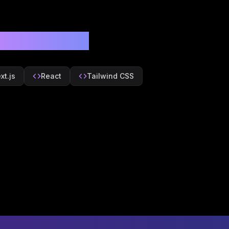
xnologiyalar
xt.js
React
Tailwind CSS