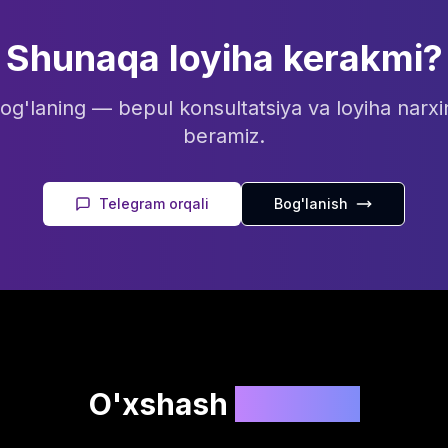
Shunaqa loyiha kerakmi?
bog'laning — bepul konsultatsiya va loyiha narxi
beramiz.
Telegram orqali
Bog'lanish
O'xshash
loyihalar