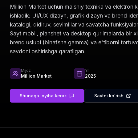
Million Market uchun maishiy texnika va elektroni
ishladik: UI/UX dizayn, grafik dizayn va brend iden
katalogi, qidiruv, sevimlilar va savatcha funksiyalar
Sayt mobil, planshet va desktop qurilmalarda bir xil
brend uslubi (binafsha gamma) va e'tiborni tortuvc
savdoni oshirishga qaratilgan.
Mijoz
Yil
Million Market
2025
Shunaqa loyiha kerak
Saytni ko'rish