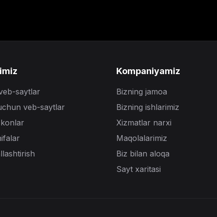
imiz
Kompaniyamiz
veb-saytlar
Bizning jamoa
uchun veb-saytlar
Bizning ishlarimiz
'konlar
Xizmatlar narxi
ifalar
Maqolalarimiz
lashtirish
Biz bilan aloqa
Sayt xaritasi