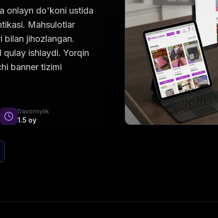
ka onlayn do'koni ustida
tikasi. Mahsulotlar
i bilan jihozlangan.
 qulay ishlaydi. Yorqin
hi banner tizimi
Davomiylik
1.5 oy