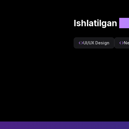
Ishlatilgan
te
UI/UX Design
Ne