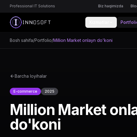
Professional IT Solutions
Biz haqimizda
Blo
Xizmatlar
Portfoli
Bosh sahifa
/
Portfolio
/
Million Market onlayn do'koni
Barcha loyihalar
E-commerce
2025
Million Market onl
do'koni