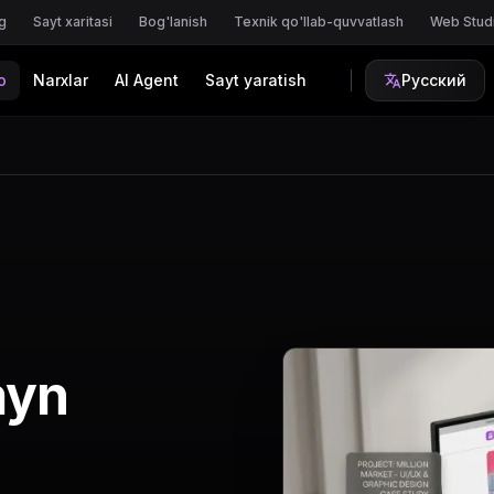
g
Sayt xaritasi
Bog'lanish
Texnik qo'llab-quvvatlash
Web Stud
o
Narxlar
AI Agent
Sayt yaratish
Русский
ayn