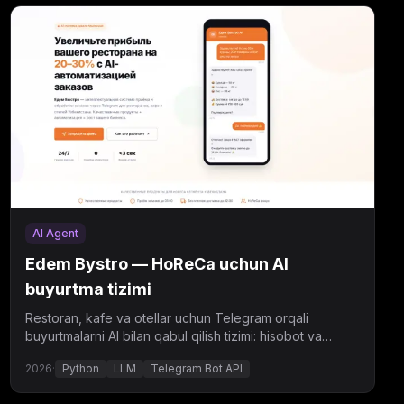
AI Agent
Edem Bystro — HoReCa uchun AI
buyurtma tizimi
Restoran, kafe va otellar uchun Telegram orqali
buyurtmalarni AI bilan qabul qilish tizimi: hisobot va
kuryer integratsiyasi bilan.
2026
·
Python
LLM
Telegram Bot API