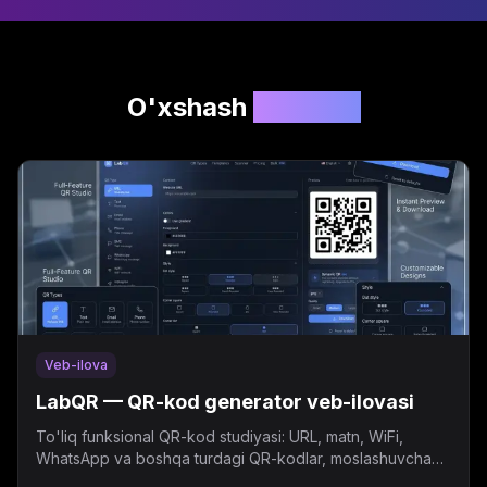
O'xshash
loyihalar
Veb-ilova
LabQR — QR-kod generator veb-ilovasi
To'liq funksional QR-kod studiyasi: URL, matn, WiFi,
WhatsApp va boshqa turdagi QR-kodlar, moslashuvchan
dizayn, dinamik QR va bulk generatsiya.