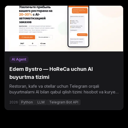
AI Agent
Edem Bystro — HoReCa uchun AI
buyurtma tizimi
Restoran, kafe va otellar uchun Telegram orqali
buyurtmalarni AI bilan qabul qilish tizimi: hisobot va kuryer
integratsiyasi bilan.
2026
·
Python
LLM
Telegram Bot API