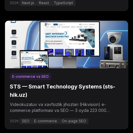
2026
·
Next.js
React
TypeScript
E-commerce va SEO
STS — Smart Technology Systems (sts-
hik.uz)
Videokuzatuv va xavfsizlik jihozlari (Hikvision) e-
commerce platformasi va SEO — 3 oyda 223 000
ko'rsatish, o'rtacha pozitsiya 7.3.
2026
·
SEO
E-commerce
On-page SEO