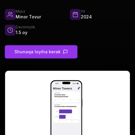
Mijoz
Yil
Minor Tovur
2024
Davomiylik
1.5 oy
Shunaqa loyiha kerak