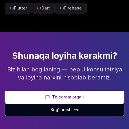
Flutter
Dart
Firebase
Shunaqa loyiha kerakmi?
Biz bilan bog'laning — bepul konsultatsiya
va loyiha narxini hisoblab beramiz.
Telegram orqali
Bog'lanish