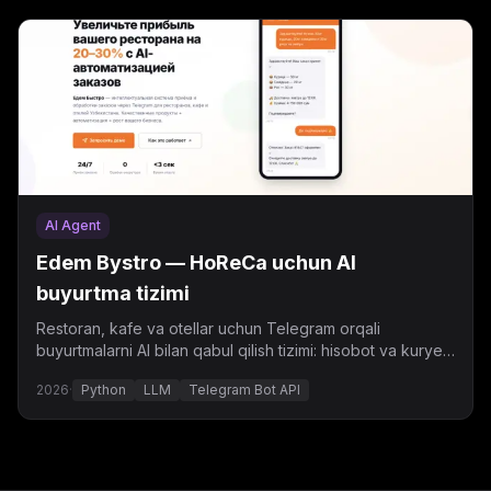
AI Agent
Edem Bystro — HoReCa uchun AI
buyurtma tizimi
Restoran, kafe va otellar uchun Telegram orqali
buyurtmalarni AI bilan qabul qilish tizimi: hisobot va kuryer
integratsiyasi bilan.
2026
·
Python
LLM
Telegram Bot API