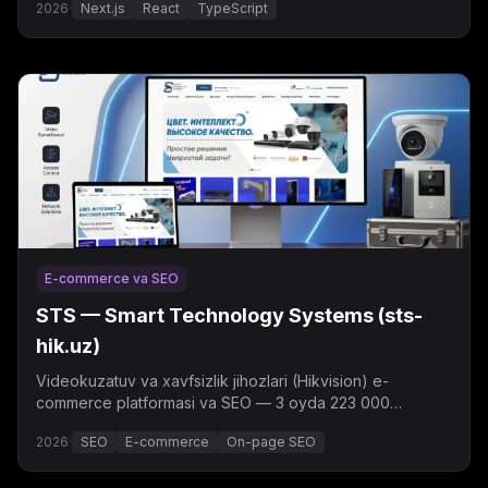
2026
·
Next.js
React
TypeScript
E-commerce va SEO
STS — Smart Technology Systems (sts-
hik.uz)
Videokuzatuv va xavfsizlik jihozlari (Hikvision) e-
commerce platformasi va SEO — 3 oyda 223 000
ko'rsatish, o'rtacha pozitsiya 7.3.
2026
·
SEO
E-commerce
On-page SEO