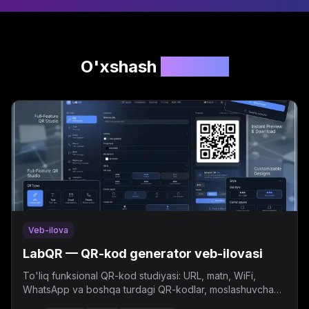
O'xshash
loyihalar
Veb-ilova
LabQR — QR-kod generator veb-ilovasi
To'liq funksional QR-kod studiyasi: URL, matn, WiFi,
WhatsApp va boshqa turdagi QR-kodlar, moslashuvchan
dizayn, dinamik QR va bulk generatsiya.