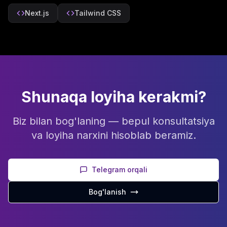
Next.js
Tailwind CSS
Shunaqa loyiha kerakmi?
Biz bilan bog'laning — bepul konsultatsiya
va loyiha narxini hisoblab beramiz.
Telegram orqali
Bog'lanish