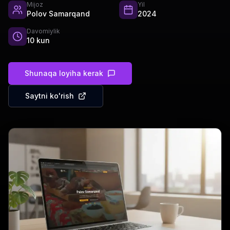
Mijoz
Yil
Polov Samarqand
2024
Davomiylik
10 kun
Shunaqa loyiha kerak
Saytni ko'rish