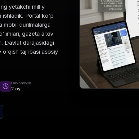
g yetakchi milliy
 ishladik. Portal ko'p
va mobil qurilmalarga
'limlari, gazeta arxivi
n. Davlat darajasidagi
 o'qish tajribasi asosiy
Davomiylik
2 oy