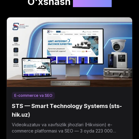
O'xshash
loyihalar
E-commerce va SEO
STS — Smart Technology Systems (sts-
hik.uz)
Videokuzatuv va xavfsizlik jihozlari (Hikvision) e-
commerce platformasi va SEO — 3 oyda 223 000
ko'rsatish, o'rtacha pozitsiya 7.3.