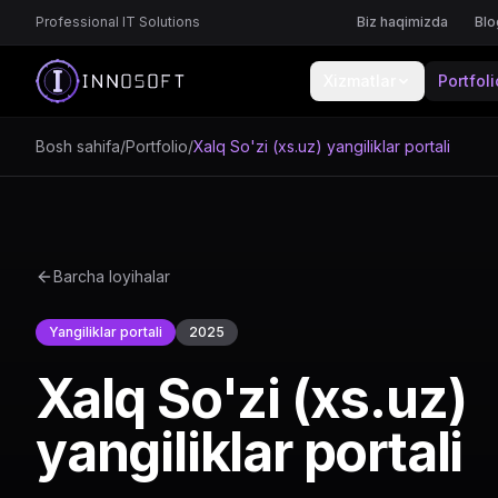
Professional IT Solutions
Biz haqimizda
Blo
Xizmatlar
Portfoli
Bosh sahifa
/
Portfolio
/
Xalq So'zi (xs.uz) yangiliklar portali
Barcha loyihalar
Yangiliklar portali
2025
Xalq So'zi (xs.uz)
yangiliklar portali