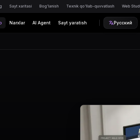
g
Sayt xaritasi
Bog'lanish
Texnik qo'llab-quvvatlash
Web Stud
o
Narxlar
AI Agent
Sayt yaratish
Русский