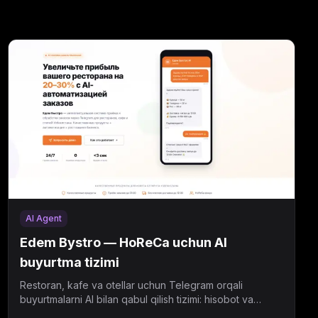
AI Agent
Edem Bystro — HoReCa uchun AI
buyurtma tizimi
Restoran, kafe va otellar uchun Telegram orqali
buyurtmalarni AI bilan qabul qilish tizimi: hisobot va
kuryer integratsiyasi bilan.