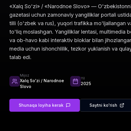
«Xalq So'zi» / «Narodnoe Slovo» — O'zbekistonnin
gazetasi uchun zamonaviy yangiliklar portali ustida
tilli (o'zbek va rus), yuqori trafikka mo'ljallangan 
to'liq moslashgan. Yangiliklar lentasi, multimedia bo
va ob-havo kabi interaktiv bloklar bilan jihozlanga
media uchun ishonchlilik, tezkor yuklanish va qulay
talab edi.
Mijoz
Yil
Xalq So'zi / Narodnoe
2025
Slovo
Shunaqa loyiha kerak
Saytni ko'rish