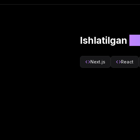
Ishlatilgan
te
Next.js
React