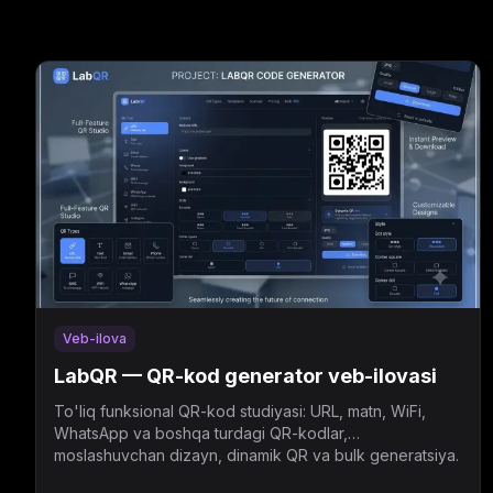
Veb-ilova
LabQR — QR-kod generator veb-ilovasi
To'liq funksional QR-kod studiyasi: URL, matn, WiFi,
WhatsApp va boshqa turdagi QR-kodlar,
moslashuvchan dizayn, dinamik QR va bulk generatsiya.