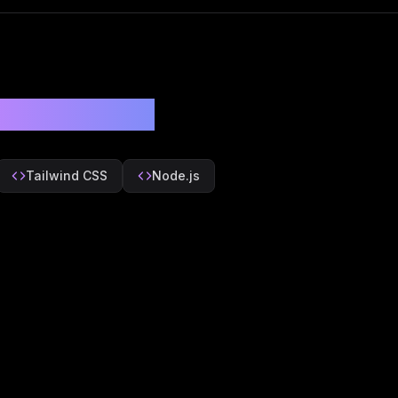
xnologiyalar
Tailwind CSS
Node.js