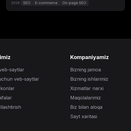
2026
·
SEO
E-commerce
On-page SEO
imiz
Kompaniyamiz
veb-saytlar
Bizning jamoa
uchun veb-saytlar
Bizning ishlarimiz
'konlar
Xizmatlar narxi
ifalar
Maqolalarimiz
lashtirish
Biz bilan aloqa
Sayt xaritasi