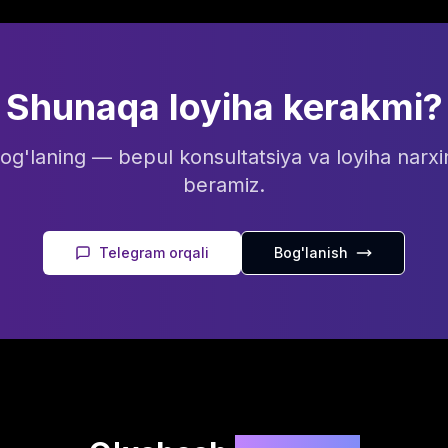
Shunaqa loyiha kerakmi?
bog'laning — bepul konsultatsiya va loyiha narxi
beramiz.
Telegram orqali
Bog'lanish