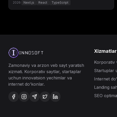
2026
·
Next.js
React
TypeScript
Xizmatlar
Korporativ 
Zamonaviy va arzon veb
sayt yaratish
Startuplar 
xizmati. Korporativ saytlar, startaplar
uchun innovatsion yechimlar va
Internet do
internet do'konlar.
Landing sah
SEO optimal