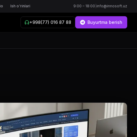
io
Ish o'rinlari
9:00 – 18:00
|
info@innosoft.uz
+998(77) 016 87 88
Buyurtma berish