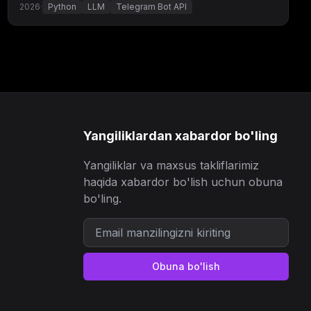
2026
·
Python
LLM
Telegram Bot API
Yangiliklardan xabardor bo'ling
Yangiliklar va maxsus takliflarimiz
haqida xabardor bo'lish uchun obuna
bo'ling.
Obuna bo'lish