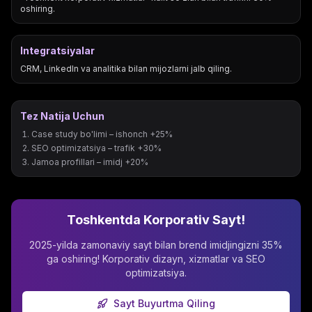
oshiring.
Integratsiyalar
CRM, LinkedIn va analitika bilan mijozlarni jalb qiling.
Tez Natija Uchun
Case study bo'limi – ishonch +25%
SEO optimizatsiya – trafik +30%
Jamoa profillari – imidj +20%
Toshkentda Korporativ Sayt!
2025-yilda zamonaviy sayt bilan brend imidjingizni 35%
ga oshiring! Korporativ dizayn, xizmatlar va SEO
optimizatsiya.
Sayt Buyurtma Qiling