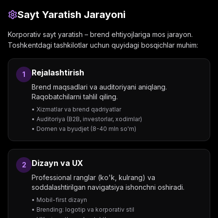
Sayt Yaratish Jarayoni
Korporativ sayt yaratish – brend ehtiyojlariga mos jarayon.
Toshkentdagi tashkilotlar uchun quyidagi bosqichlar muhim:
Rejalashtirish
1
Brend maqsadlari va auditoriyani aniqlang.
Raqobatchilarni tahlil qiling.
• Xizmatlar va brend qadriyatlar
• Auditoriya (B2B, investorlar, xodimlar)
• Domen va byudjet (8-40 mln so'm)
Dizayn va UX
2
Professional ranglar (ko'k, kulrang) va
soddalashtirilgan navigatsiya ishonchni oshiradi.
• Mobil-first dizayn
• Brending: logotip va korporativ stil