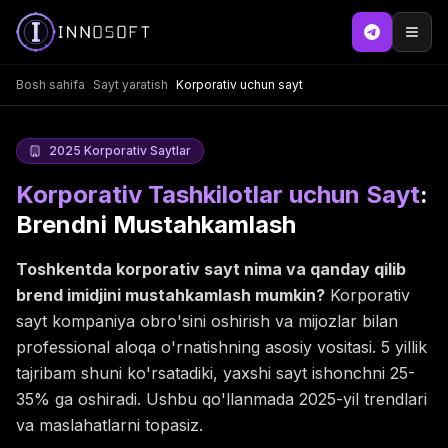
Bosh sahifa
Sayt yaratish
Korporativ uchun sayt
2025 Korporativ Saytlar
Korporativ Tashkilotlar uchun Sayt
:
Brendni Mustahkamlash
Toshkentda korporativ sayt nima va qanday qilib
brend imidjini mustahkamlash mumkin?
Korporativ
sayt kompaniya obro'sini oshirish va mijozlar bilan
professional aloqa o'rnatishning asosiy vositasi. 5 yillik
tajribam shuni ko'rsatadiki, yaxshi sayt ishonchni 25-
35% ga oshiradi. Ushbu qo'llanmada 2025-yil trendlari
va maslahatlarni topasiz.