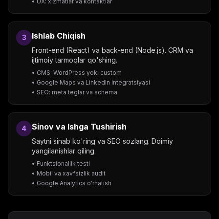
• UX: xizmatlar va kontaktlar
Ishlab Chiqish
3
Front-end (React) va back-end (Node.js). CRM va
ijtimoiy tarmoqlar qo'shing.
• CMS: WordPress yoki custom
• Google Maps va LinkedIn integratsiyasi
• SEO: meta teglar va schema
Sinov va Ishga Tushirish
4
Saytni sinab ko'ring va SEO sozlang. Doimiy
yangilanishlar qiling.
• Funktsionallik testi
• Mobil va xavfsizlik audit
• Google Analytics o'rnatish