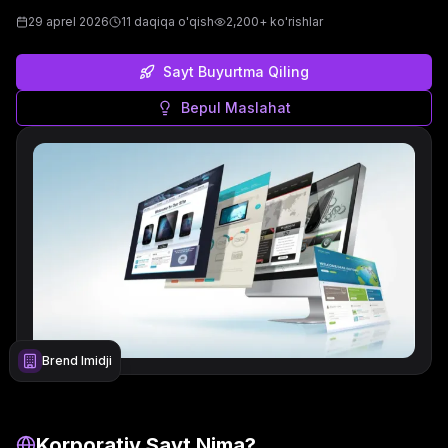
29 aprel 2026
11 daqiqa o'qish
2,200+ ko'rishlar
Sayt Buyurtma Qiling
Bepul Maslahat
Brend Imidji
Korporativ Sayt Nima?