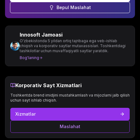
Bepul Maslahat
Innosoft Jamoasi
O'zbekistonda 5 yildan ortiq tajribaga ega veb-ishlab
chiqish va korporativ saytlar mutaxassislari. Toshkentdagi
tashkilotlar uchun muvaffaqiyatli saytlar yaratdik.
Bog'laning
Korporativ Sayt Xizmatlari
Toshkentda brend imidjini mustahkamlash va mijozlarni jalb qilish
uchun sayt ishlab chiqish.
Xizmatlar
Maslahat