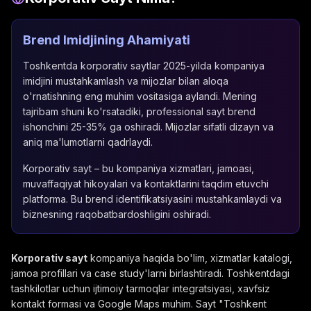
Brend Imidjining Ahamiyati
Toshkentda korporativ saytlar 2025-yilda kompaniya
imidjini mustahkamlash va mijozlar bilan aloqa
o'rnatishning eng muhim vositasiga aylandi. Mening
tajribam shuni ko'rsatadiki, professional sayt brend
ishonchini 25-35% ga oshiradi. Mijozlar sifatli dizayn va
aniq ma'lumotlarni qadrlaydi.
Korporativ sayt – bu kompaniya xizmatlari, jamoasi,
muvaffaqiyat hikoyalari va kontaktlarini taqdim etuvchi
platforma. Bu brend identifikatsiyasini mustahkamlaydi va
biznesning raqobatbardoshligini oshiradi.
Korporativ sayt
kompaniya haqida bo'lim, xizmatlar katalogi,
jamoa profillari va case study'larni birlashtiradi. Toshkentdagi
tashkilotlar uchun ijtimoiy tarmoqlar integratsiyasi, xavfsiz
kontakt formasi va Google Maps muhim. Sayt "Toshkent