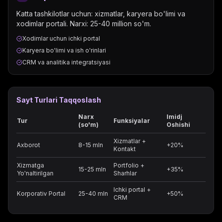
Katta tashkilotlar uchun: xizmatlar, karyera bo'limi va
xodimlar portali. Narxi: 25-40 million so'm.
Xodimlar uchun ichki portal
Karyera bo'limi va ish o'rinlari
CRM va analitika integratsiyasi
Sayt Turlari Taqqoslash
Narx
Imidj
Tur
Funksiyalar
(so'm)
Oshishi
Xizmatlar +
Axborot
8-15 mln
+20%
Kontakt
Xizmatga
Portfolio +
15-25 mln
+35%
Yo'naltirilgan
Sharhlar
Ichki portal +
Korporativ Portal
25-40 mln
+50%
CRM