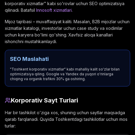
korporativ xizmatlar" kabi so'rovlar uchun SEO optimizatsiya
qilinadi. Batafsil
Innosoft xizmatlari
.
Mijoz tajribasi – muvaffaqiyat kaliti. Masalan, B2B mijozlar uchun
xizmatlar katalogi, investorlar uchun case study va xodimlar
uchun karyera bo'limi qo'shing. Xavfsiz aloqa kanallari
ishonchni mustahkamlaydi.
SEO Maslahati
"Toshkent korporativ xizmatlar" kabi mahalliy kalit so'zlar bilan
optimizatsiya qiling. Google va Yandex da yuqori o'rinlarga
chiqing va organik trafikni 30% ga oshiring.
Korporativ Sayt Turlari
Har bir tashkilot o'ziga xos, shuning uchun saytlar maqsadga
qarab farqlanadi. Quyida Toshkentdagi tashkilotlar uchun mos
turlar: