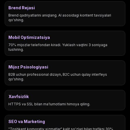
Brend Rejasi
Brend qadriyatlarini aniqlang. AI asosidagi kontent tavsiyalari
qo'shing.
Mobil Optimizatsiya
70% mijozlar telefondan kiradi. Yuklash vaqtini 3 soniyaga
tushiring.
Mijoz Psixologiyasi
B2B uchun professional dizayn, B2C uchun qulay interfeys
qo'shing.
Xavfsizlik
HTTPS va SSL bilan ma'lumotlarni himoya qiling.
SEO va Marketing
"Toshkent korporativ xizmatlar" kalit so'zlari bilan trafikni 30%