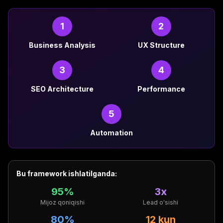
1
2
Business Analysis
UX Structure
3
4
SEO Architecture
Performance
5
Automation
Bu framework ishlatilganda:
95%
3x
Mijoz qoniqishi
Lead o'sishi
80%
12 kun