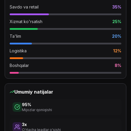
Savdo va retail
35%
Xizmat ko'rsatish
25%
Ta'lim
20%
Logistika
12%
Boshqalar
8%
Umumiy natijalar
95%
Mijozlar qoniqishi
3x
O'rtacha leadlar o'sishi