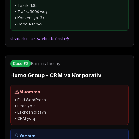
• Tezlik: 1.8s
• Trafik: 5000+/oy
• Konversiya: 3x
• Google top-5
stsmarket.uz saytini ko'rish
Korporativ sayt
Case #2
Humo Group - CRM va Korporativ
Muammo
• Eski WordPress
• Lead yo'q
• Eskirgan dizayn
• CRM yo'q
Yechim