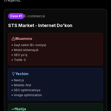
E-commerce
Case #1
STS Market - Internet Do'kon
Muammo
• Sayt sekin (8+ soniya)
• Mobil ishlamaydi
• SEO yo'q
• Trafik: 0
Yechim
• Next.js
• Mobile-first
• SEO optimizatsiya
• Image optimization
Natija