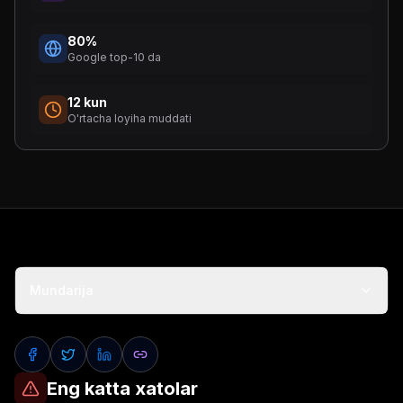
80%
Google top-10 da
12 kun
O'rtacha loyiha muddati
Mundarija
Facebook'da ulashish
Twitter'da ulashish
LinkedIn'da ulashish
Havolani nusxalash
Eng katta xatolar