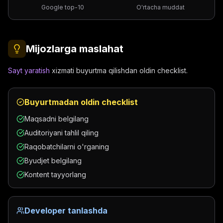
Google top-10
O'rtacha muddat
Mijozlarga maslahat
Sayt yaratish
xizmati buyurtma qilishdan oldin checklist.
Buyurtmadan oldin checklist
Maqsadni belgilang
Auditoriyani tahlil qiling
Raqobatchilarni o'rganing
Byudjet belgilang
Kontent tayyorlang
Developer tanlashda