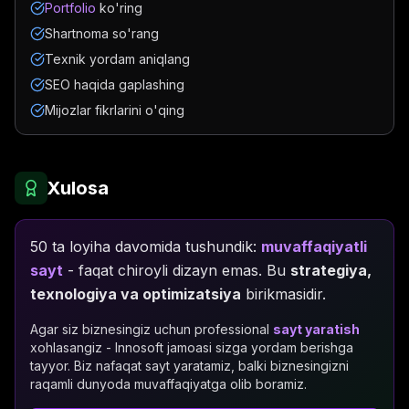
Portfolio
ko'ring
Shartnoma so'rang
Texnik yordam aniqlang
SEO haqida gaplashing
Mijozlar fikrlarini o'qing
Xulosa
50 ta loyiha davomida tushundik:
muvaffaqiyatli
sayt
- faqat chiroyli dizayn emas. Bu
strategiya,
texnologiya va optimizatsiya
birikmasidir.
Agar siz biznesingiz uchun professional
sayt yaratish
xohlasangiz - Innosoft jamoasi sizga yordam berishga
tayyor. Biz nafaqat sayt yaratamiz, balki biznesingizni
raqamli dunyoda muvaffaqiyatga olib boramiz.