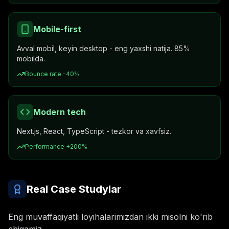
Mobile-first
Avval mobil, keyin desktop - eng yaxshi natija. 85%
mobilda.
Bounce rate -40%
Modern tech
Next.js, React, TypeScript - tezkor va xavfsiz.
Performance +200%
Real Case Studylar
Eng muvaffaqiyatli loyihalarimizdan ikki misolni ko'rib
chiqamiz.