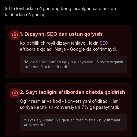
50 ta loyihada ko'rgan eng keng tarqalgan xatolar - bu
tajribadan o'rganing.
1. Dizaynni SEO dan ustun qo'yish
Ko'pchilik chiroyli dizayn tanlaydi, lekin
SEO
e'tiborsiz qoladi. Natija - Google da ko'rinmaydi.
"Mijoz $2000 sarflab ajoyib dizayn qildi, 6 oyda organik
trafikdan 0 ta tashrif oldi."
2. Sayt tezligini e'tibordan chetda qoldirish
Og'ir rasmlar va kod - konversiyani o'ldiradi. Har 1
soniya kechikish konversiyani 7% ga pasaytiradi.
"Sayt 8s yuklandi. 2s ga tushirganimizda - buyurtmalar
40% oshdi."