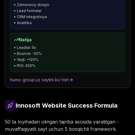
• Zamonaviy dizayn
• Lead formalar
• CRM integratsiya
• Analitika
Natija
• Leadlar: 5x
• Bounce: -50%
• Vaqt: +120%
• ROI: 400%
humo-group.uz saytini ko'rish
Innosoft Website Success Formula
50 ta loyihadan olingan tajriba asosida yaratilgan -
muvaffaqiyatli sayt uchun 5 bosqichli framework.