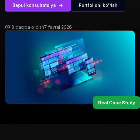
Bepul konsultatsiya
Portfolioni ko'rish
18 daqiqa o'qish
7 fevral 2026
Real Case Study