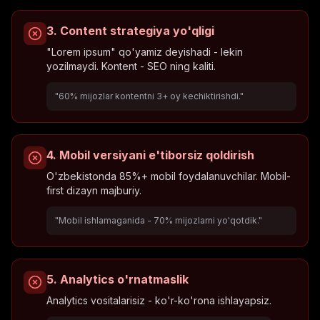
3. Content strategiya yo'qligi
"Lorem ipsum" qo'yamiz deyishadi - lekin
yozilmaydi. Kontent - SEO ning kaliti.
"60% mijozlar kontentni 3+ oy kechiktirishdi."
4. Mobil versiyani e'tiborsiz qoldirish
O'zbekistonda 85%+ mobil foydalanuvchilar. Mobil-
first dizayn majburiy.
"Mobil ishlamaganida - 70% mijozlarni yo'qotdik."
5. Analytics o'rnatmaslik
Analytics vositalarisiz - ko'r-ko'rona ishlayapsiz.