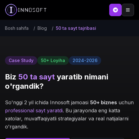
Bosh sahifa
/
Blog
/
50 ta sayt tajribasi
Case Study
50+ Loyiha
2024-2026
Biz
50 ta sayt
yaratib nimani
o'rgandik?
So'nggi 2 yil ichida Innosoft jamoasi
50+ biznes
uchun
professional sayt yaratdi
. Bu jarayonda eng katta
xatolar, muvaffaqiyatli strategiyalar va real natijalarni
o'rgandik.