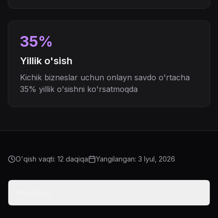
35%
Yillik o'sish
Kichik bizneslar uchun onlayn savdo o'rtacha
35% yillik o'sishni ko'rsatmoqda
O'qish vaqti: 12 daqiqa
Yangilangan:
3 Iyul, 2026
Mundarija