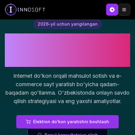
2026-yil uchun yangilangan
Elektron do'kon ochish:
Onlayn savdo qilish bo'yicha
to'liq strategiya
Internet do'kon orqali mahsulot sotish va e-
commerce sayt yaratish bo'yicha qadam-
baqadam qo'llanma. O'zbekistonda onlayn savdo
qilish strategiyasi va eng yaxshi amaliyotlar.
Elektron do'kon yaratishni boshlash
Bepul konsultatsiya olish