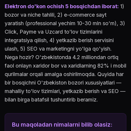
Elektron do'kon ochish 5 bosqichdan iborat:
1)
bozor va niche tahlili, 2) e-commerce sayt
yaratish (professional yechim 10-30 mln so'm), 3)
Click, Payme va Uzcard to'lov tizimlarini
integratsiya qilish, 4) yetkazib berish servisini
ulash, 5) SEO va marketingni yo'lga qo'yish.
Nega hozir? O'zbekistonda 4.2 milliondan ortiq
faol onlayn xaridor bor va xaridlarning 82% i mobil
qurilmalar orqali amalga oshirilmoqda. Quyida har
bir bosqichni O'zbekiston bozori xususiyatlari —
mahalliy to'lov tizimlari, yetkazib berish va SEO —
bilan birga batafsil tushuntirib beramiz.
Bu maqoladan nimalarni bilib olasiz: