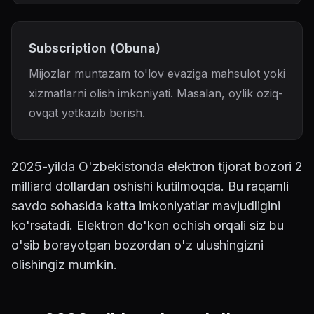
Subscription (Obuna)
Mijozlar muntazam to'lov evaziga mahsulot yoki
xizmatlarni olish imkoniyati. Masalan, oylik oziq-
ovqat yetkazib berish.
2025-yilda O'zbekistonda elektron tijorat bozori 2
milliard dollardan oshishi kutilmoqda. Bu raqamli
savdo sohasida katta imkoniyatlar mavjudligini
ko'rsatadi. Elektron do'kon ochish orqali siz bu
o'sib borayotgan bozordan o'z ulushingizni
olishingiz mumkin.