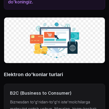
do'koningiz.
Elektron do'konlar turlari
B2C (Business to Consumer)
Biznesdan to'g'ridan-to'g'ri iste'molchilarga
mahsulot sotish uchun. Masalan, kiyim-kechak,