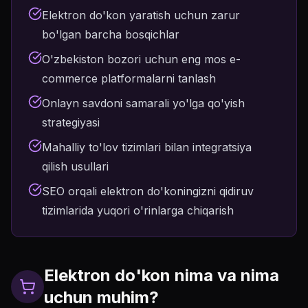
Elektron do'kon yaratish uchun zarur
bo'lgan barcha bosqichlar
O'zbekiston bozori uchun eng mos e-
commerce platformalarni tanlash
Onlayn savdoni samarali yo'lga qo'yish
strategiyasi
Mahalliy to'lov tizimlari bilan integratsiya
qilish usullari
SEO orqali elektron do'koningizni qidiruv
tizimlarida yuqori o'rinlarga chiqarish
Elektron do'kon nima va nima
uchun muhim?