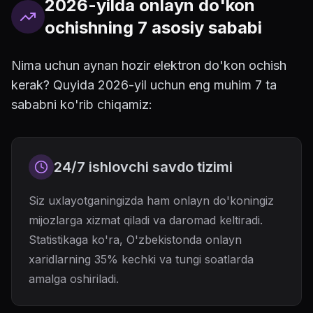
2026-yilda onlayn do'kon
ochishning 7 asosiy sababi
Nima uchun aynan hozir elektron do'kon ochish
kerak? Quyida 2026-yil uchun eng muhim 7 ta
sababni ko'rib chiqamiz:
24/7 ishlovchi savdo tizimi
Siz uxlayotganingizda ham onlayn do'koningiz
mijozlarga xizmat qiladi va daromad keltiradi.
Statistikaga ko'ra, O'zbekistonda onlayn
xaridlarning 35% kechki va tungi soatlarda
amalga oshiriladi.