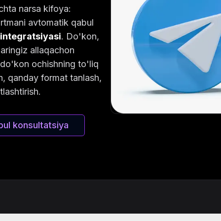
chta narsa kifoya:
urtmani avtomatik qabul
 integratsiyasi
. Do'kon,
aringiz allaqachon
o'kon ochishning to'liq
h, qanday format tanlash,
ashtirish.
pul konsultatsiya