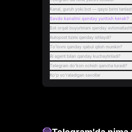
Kanal, guruh yoki bot — qaysi birini tanla
Savdo kanalini qanday yuritish kerak?
Bot orqali buyurtmani qanday avtomatlasht
Autopost tizimi qanday ishlaydi?
To'lovni qanday qabul qilish mumkin?
AI agent bilan qanday kuchaytiriladi?
Telegram do'kon ochish qancha turadi?
Ko'p so'raladigan savollar