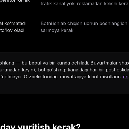
perator kerak
trafik kanal yoki reklamadan kelishi kera
l ko'rsatadi
Botni ishlab chiqish uchun boshlang'ich
to'lov oladi
sarmoya kerak
hlang — bu bepul va bir kunda ochiladi. Buyurtmalar shax
rtmadan keyin), bot qo'shing: kanaldagi har bir post osti
qolmaydi. O'zbekistondagi muvaffaqiyatli bot misollarini
en
day yuritish kerak?