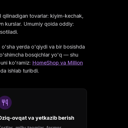
 qilinadigan tovarlar: kiyim-kechak,
yn kurslar. Umumiy qoida oddiy:
otiladi.
 o'sha yerda o'qiydi va bir bosishda
i qo'shimcha bosqichlar yo'q — shu
buni ko'ramiz:
HomeShop va Million
a ishlab turibdi.
Oziq-ovqat va yetkazib berish
Tortlar, milliy taomlar, fermer