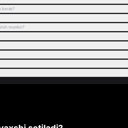
sh kerak?
irish mumkin?