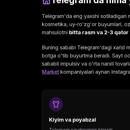
Telegram'da nima y
Telegram'da eng yaxshi sotiladigan m
kosmetika, uy-ro'zg'or buyumlari, oz
mahsulotni
bitta rasm va 2-3 qator
Buning sababi Telegram'dagi xarid mo
botga o'tib buyurtma beradi. Sayt och
sababli impulsiv va o'rta narxli tova
Market
kompaniyalari aynan Instagra
Kiyim va poyabzal
Telegram savdosining klassik