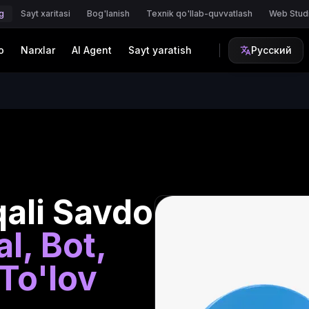
g
Sayt xaritasi
Bog'lanish
Texnik qo'llab-quvvatlash
Web Stud
o
Narxlar
AI Agent
Sayt yaratish
Русский
ali Savdo
l, Bot,
To'lov