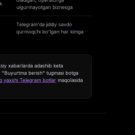
oladigan, operatorga
k
ulgurmayotgan biznesga
Telegram'da jiddiy savdo
qurmoqchi bo'lgan har kimga
siy xabarlarda adashib keta
da "Buyurtma berish" tugmasi botga
g yaxshi Telegram botlar
maqolasida