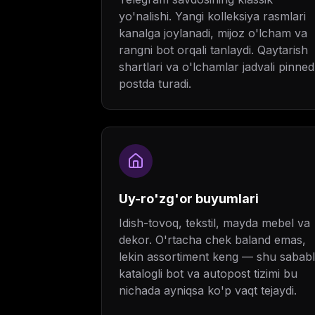
yo'nalishi. Yangi kolleksiya rasmlari
kanalga joylanadi, mijoz o'lcham va
rangni bot orqali tanlaydi. Qaytarish
shartlari va o'lchamlar jadvali pinned
postda turadi.
Uy-ro'zg'or buyumlari
Idish-tovoq, tekstil, mayda mebel va
dekor. O'rtacha chek baland emas,
lekin assortiment keng — shu sababl
katalogli bot va autopost tizimi bu
nichada ayniqsa ko'p vaqt tejaydi.