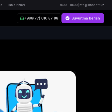
io
Ish o'rinlari
9:00 – 18:00
|
info@innosoft.uz
+998(77) 016 87 88
Buyurtma berish