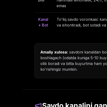
Bot
hammasi avtomatik, 24/7, o
emas
Kanal
To'liq savdo voronkasi: kana
+ Bot
va ishontiradi, bot sotadi va 
Amaliy xulosa:
savdoni kanaldan bos
boshlagach (odatda kuniga 5-10 buyu
olib boradi va bitta buyurtma ham yo'
ko'rishingiz mumkin.
Savdo kanalini qan