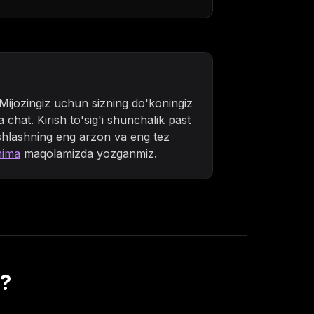
Mijozingiz uchun sizning do'koningiz
 chat. Kirish to'sig'i shunchalik past
hlashning eng arzon va eng tez
nima
maqolamizda yozganmiz.
k?