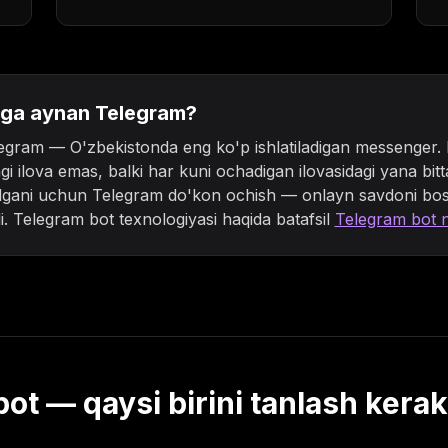
ga aynan Telegram?
egram — O'zbekistonda eng ko'p ishlatiladigan messenger. 
gi ilova emas, balki har kuni ochadigan ilovasidagi yana bitta
lgani uchun Telegram do'kon ochish — onlayn savdoni bos
li. Telegram bot texnologiyasi haqida batafsil
Telegram bot 
bot — qaysi birini tanlash kera