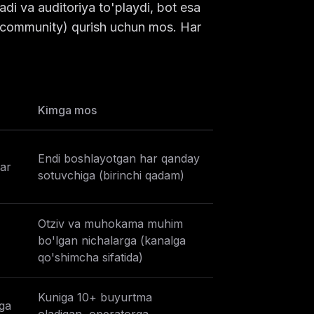
adi va auditoriya to'playdi, bot esa
 (community) qurish uchun mos. Har
Kimga mos
Endi boshlayotgan har qanday
lar
sotuvchiga (birinchi qadam)
Otziv va muhokama muhim
bo'lgan nichalarga (kanalga
qo'shimcha sifatida)
Kuniga 10+ buyurtma
nga