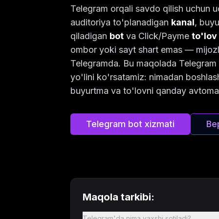
Telegram orqali savdo qilish uchun u
auditoriya to'planadigan
kanal
, buy
qiladigan
bot
va Click/Payme
to'lov
ombor yoki sayt shart emas — mijozl
Telegramda. Bu maqolada Telegram d
yo'lini ko'rsatamiz: nimadan boshlas
buyurtma va to'lovni qanday avtomatl
Telegram bot xizmati
Be
Maqola tarkibi:
Telegram'da nima yaxshi sotiladi?