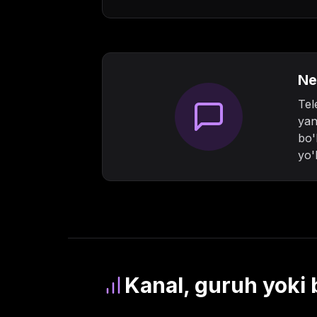
Ne
Tel
yan
bo'
yo'
Kanal, guruh yoki 