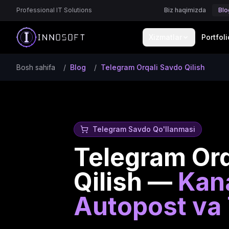
Professional IT Solutions
Biz haqimizda
Blo
Xizmatlar
Portfoli
Bosh sahifa
/
Blog
/
Telegram Orqali Savdo Qilish
Telegram Savdo Qo'llanmasi
Telegram Orq
Qilish —
Kana
Autopost va 