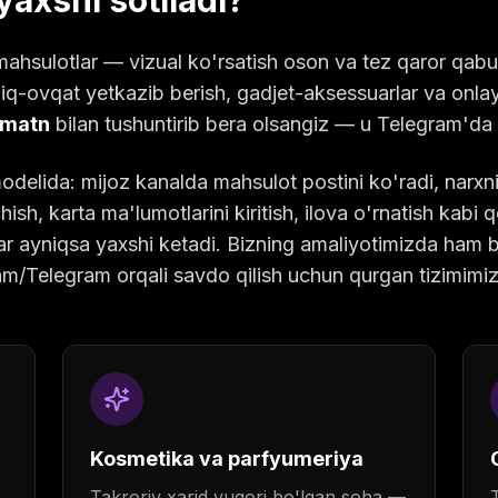
axshi sotiladi?
ahsulotlar — vizual ko'rsatish oson va tez qaror qabul
iq-ovqat yetkazib berish, gadjet-aksessuarlar va onla
 matn
bilan tushuntirib bera olsangiz — u Telegram'da s
delida: mijoz kanalda mahsulot postini ko'radi, narxni
ish, karta ma'lumotlarini kiritish, ilova o'rnatish kab
rlar ayniqsa yaxshi ketadi. Bizning amaliyotimizda ham 
m/Telegram orqali savdo qilish uchun qurgan tizimimizd
Kosmetika va parfyumeriya
Takroriy xarid yuqori bo'lgan soha —