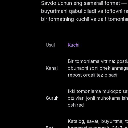
Savdo uchun eng samarali format —
buyurtmani qabul qiladi va to'lovni
bir formatning kuchli va zaif tomonla
Usul
Kuchi
Bir tomonlama vitrina: postlar
Kanal
obunachi soni cheklanmaga
repost orqali tez o'sadi
Ikki tomonlama muloqot: sa
Guruh
otzivlar, jonli muhokama is
oshiradi
Katalog, savat, buyurtma, t