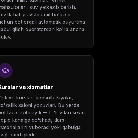
mahsulotlari, suv yetkazib berish.
Tezlik hal qiluvchi omil bo'lgani
uchun bot orqali avtomatik buyurtma
qabul qilish operatordan ko'ra ancha
qulay.
Kurslar va xizmatlar
Onlayn kurslar, konsultatsiyalar,
go'zallik saloni yozuvlari. Bu yerda
bot faqat sotmaydi — to'lovdan keyin
yopiq kanalga qo'shadi, dars
materiallarini yuboradi yoki qabulga
vaqt band qiladi.