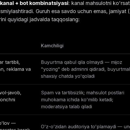
kanal + bot kombinatsiyasi
: kanal mahsulotni ko'rsat
 rasmiylashtiradi. Guruh esa savdo uchun emas, jamiyat
rini quyidagi jadvalda taqqoslang:
Kamchiligi
 tartibli,
Buyurtma qabul qila olmaydi — mijoz
n, reklama va
"yozing" deb adminni qidiradi, buyurtma
shaxsiy chatda yo'qoladi
vol-javob,
Spam va tartibsizlik; mahsulot postlari
honchni
muhokama ichida ko'milib ketadi;
moderatsiya talab qiladi
o'lov —
O'z-o'zidan auditoriya to'plamaydi — u